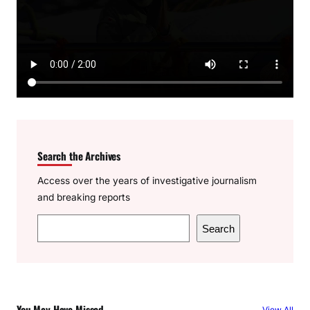
Search the Archives
Access over the years of investigative journalism
and breaking reports
S
Search
e
a
r
c
You May Have Missed
View All