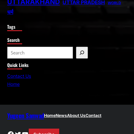
UTTARAKHAND
UTTAR PRADESH
WORLD
धर्म
Tags
Search
S
e
Quick Links
a
r
Contact Us
c
Home
h
Yugeen Samvad
Home
News
About Us
Contact
Facebook
Twitter
YouTube