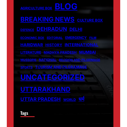
BLOG
AGRICULTURE BOX
BREAKING NEWS
CULTURE BOX
DEHRADUN
DELHI
DEFENCE
EMERGENCY
ECONOMIC BOX
EDITORIAL
FILM
HARIDWAR
INTERNATIONAL
HISTORY
MUMBAI
LITERATURE
MADHYA PRADESH
NATIONAL
MUSSORIE
RELIGION AND PILGRIMAGE
TOURISM AND PILGRAMAGE
SPORTS
UNCATEGORIZED
UTTARAKHAND
धर्म
UTTAR PRADESH
WORLD
Tags