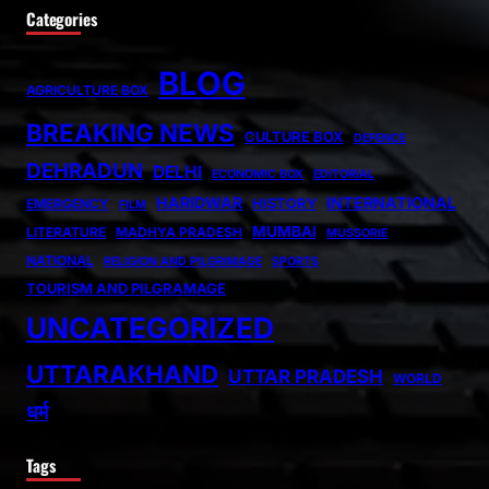
Categories
BLOG
AGRICULTURE BOX
BREAKING NEWS
CULTURE BOX
DEFENCE
DEHRADUN
DELHI
ECONOMIC BOX
EDITORIAL
HARIDWAR
INTERNATIONAL
HISTORY
EMERGENCY
FILM
MUMBAI
LITERATURE
MADHYA PRADESH
MUSSORIE
NATIONAL
RELIGION AND PILGRIMAGE
SPORTS
TOURISM AND PILGRAMAGE
UNCATEGORIZED
UTTARAKHAND
UTTAR PRADESH
WORLD
धर्म
Tags