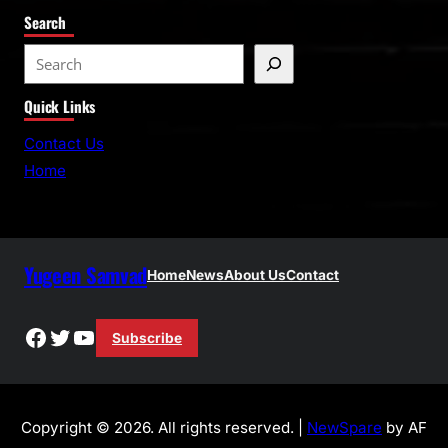
Search
S
e
Quick Links
a
r
Contact Us
c
Home
h
Yugeen Samvad
Home
News
About Us
Contact
Facebook
Twitter
YouTube
Subscribe
Copyright © 2026. All rights reserved. |
NewSpare
by AF