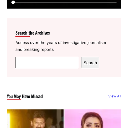
Search the Archives
Access over the years of investigative journalism
and breaking reports
S
Search
e
a
r
c
You May Have Missed
View All
h