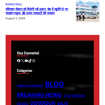
Breaking News
एविएशन सेक्टर को मिलेगी नई उड़ान, देश में खुलेंगे 11 नए
फ्लाइंग स्कूल; 30 हजार पायलटों की जरूरत
August 2, 2026
Stay Connected
Facebook
X
YouTube
TikTok
Instagram
Categories
BLOG
AGRICULTURE BOX
BREAKING NEWS
CULTURE BOX
DEHRADUN
DELHI
DEFENCE