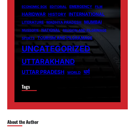
EMERGENCY
ECONOMIC BOX
EDITORIAL
FILM
HARIDWAR
INTERNATIONAL
HISTORY
MUMBAI
LITERATURE
MADHYA PRADESH
NATIONAL
MUSSORIE
RELIGION AND PILGRIMAGE
TOURISM AND PILGRAMAGE
SPORTS
UNCATEGORIZED
UTTARAKHAND
धर्म
UTTAR PRADESH
WORLD
Tags
About the Author