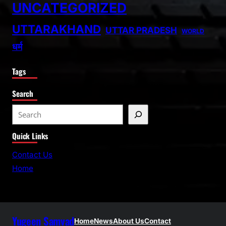
UNCATEGORIZED
UTTARAKHAND
UTTAR PRADESH
WORLD
धर्म
Tags
Search
S
e
Quick Links
a
r
Contact Us
c
Home
h
Yugeen Samvad
Home
News
About Us
Contact