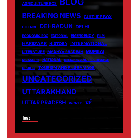
BLOG
AGRICULTURE BOX
BREAKING NEWS
CULTURE BOX
DEHRADUN
DELHI
DEFENCE
EMERGENCY
ECONOMIC BOX
EDITORIAL
FILM
HARIDWAR
INTERNATIONAL
HISTORY
MUMBAI
LITERATURE
MADHYA PRADESH
NATIONAL
MUSSORIE
RELIGION AND PILGRIMAGE
TOURISM AND PILGRAMAGE
SPORTS
UNCATEGORIZED
UTTARAKHAND
धर्म
UTTAR PRADESH
WORLD
Tags