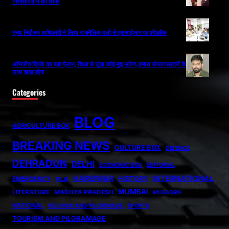
गिरफ्तार होने को तैयार
मुख्य निर्वाचन अधिकारी ने लिया राजनैतिक दलों से एसआईआर पर फीडबैक
अभिजीत दिपके का बड़ा ऐलान, शिक्षा से जुड़ा कोई मुद्दा उठेगा, हमारा संगठन छात्रों के
साथ खड़ा रहेगा
Categories
BLOG
AGRICULTURE BOX
BREAKING NEWS
CULTURE BOX
DEFENCE
DEHRADUN
DELHI
ECONOMIC BOX
EDITORIAL
HARIDWAR
INTERNATIONAL
HISTORY
EMERGENCY
FILM
MUMBAI
LITERATURE
MADHYA PRADESH
MUSSORIE
NATIONAL
RELIGION AND PILGRIMAGE
SPORTS
TOURISM AND PILGRAMAGE