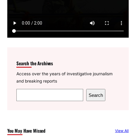
Search the Archives
Access over the years of investigative journalism
and breaking reports
S
Search
e
a
r
c
You May Have Missed
View All
h