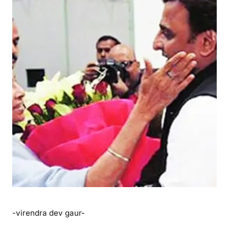
ख्रे
मे
में
झ
ल
की
म
म
ता
की
म
म
ता
-virendra dev gaur-