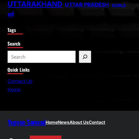
UTTARAKHAND
UTTAR PRADESH
WORLD
धर्म
Tags
Search
S
e
Quick Links
a
r
Contact Us
c
Home
h
Yugeen Samvad
Home
News
About Us
Contact