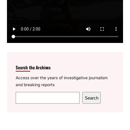
Search the Archives
Access over the years of investigative journalism
and breaking reports
S
Search
e
a
r
c