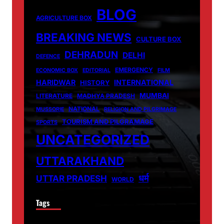
BLOG
AGRICULTURE BOX
BREAKING NEWS
CULTURE BOX
DEHRADUN
DELHI
DEFENCE
EMERGENCY
ECONOMIC BOX
EDITORIAL
FILM
HARIDWAR
INTERNATIONAL
HISTORY
MUMBAI
LITERATURE
MADHYA PRADESH
NATIONAL
MUSSORIE
RELIGION AND PILGRIMAGE
TOURISM AND PILGRAMAGE
SPORTS
UNCATEGORIZED
UTTARAKHAND
धर्म
UTTAR PRADESH
WORLD
Tags