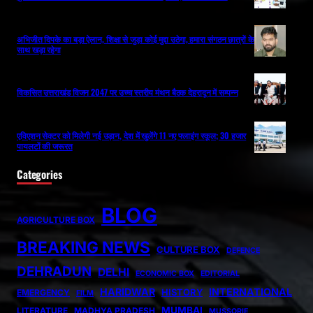
अभिजीत दिपके का बड़ा ऐलान, शिक्षा से जुड़ा कोई मुद्दा उठेगा, हमारा संगठन छात्रों के
साथ खड़ा रहेगा
विकसित उत्तराखंड विजन 2047 पर उच्च स्तरीय मंथन बैठक देहरादून में सम्पन्न
एविएशन सेक्टर को मिलेगी नई उड़ान, देश में खुलेंगे 11 नए फ्लाइंग स्कूल; 30 हजार
पायलटों की जरूरत
Categories
BLOG
AGRICULTURE BOX
BREAKING NEWS
CULTURE BOX
DEFENCE
DEHRADUN
DELHI
ECONOMIC BOX
EDITORIAL
HARIDWAR
INTERNATIONAL
HISTORY
EMERGENCY
FILM
MUMBAI
LITERATURE
MADHYA PRADESH
MUSSORIE