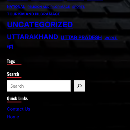
NATIONAL
RELIGION AND PILGRIMAGE
SPORTS
TOURISM AND PILGRAMAGE
UNCATEGORIZED
UTTARAKHAND
UTTAR PRADESH
WORLD
धर्म
Tags
Search
S
e
Quick Links
a
r
Contact Us
c
Home
h