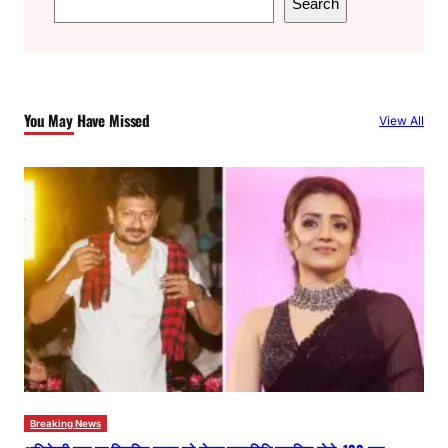
Search
e
a
r
c
You May Have Missed
View All
h
Breaking News