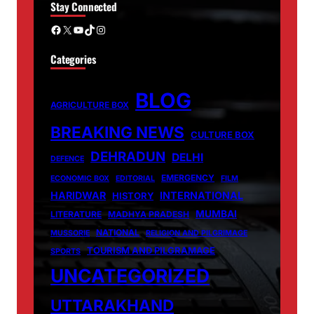
Stay Connected
Facebook
X
YouTube
TikTok
Instagram
Categories
BLOG
AGRICULTURE BOX
BREAKING NEWS
CULTURE BOX
DEHRADUN
DELHI
DEFENCE
EMERGENCY
ECONOMIC BOX
EDITORIAL
FILM
HARIDWAR
INTERNATIONAL
HISTORY
MUMBAI
LITERATURE
MADHYA PRADESH
NATIONAL
MUSSORIE
RELIGION AND PILGRIMAGE
TOURISM AND PILGRAMAGE
SPORTS
UNCATEGORIZED
UTTARAKHAND