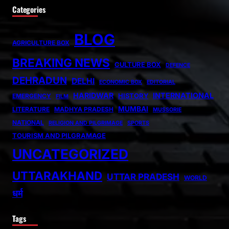
Categories
BLOG
AGRICULTURE BOX
BREAKING NEWS
CULTURE BOX
DEFENCE
DEHRADUN
DELHI
ECONOMIC BOX
EDITORIAL
HARIDWAR
INTERNATIONAL
HISTORY
EMERGENCY
FILM
MUMBAI
LITERATURE
MADHYA PRADESH
MUSSORIE
NATIONAL
RELIGION AND PILGRIMAGE
SPORTS
TOURISM AND PILGRAMAGE
UNCATEGORIZED
UTTARAKHAND
UTTAR PRADESH
WORLD
धर्म
Tags