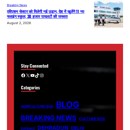
Breaking News
एविएशन सेक्टर को मिलेगी नई उड़ान, देश में खुलेंगे 11 नए
फ्लाइंग स्कूल; 30 हजार पायलटों की जरूरत
August 2, 2026
Stay Connected
Facebook
X
YouTube
TikTok
Instagram
Categories
BLOG
AGRICULTURE BOX
BREAKING NEWS
CULTURE BOX
DEHRADUN
DELHI
DEFENCE