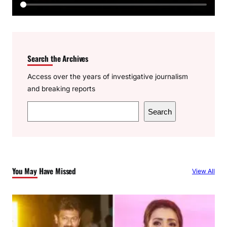
Search the Archives
Access over the years of investigative journalism
and breaking reports
S
Search
e
a
r
c
You May Have Missed
View All
h