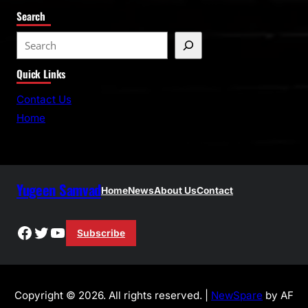
Search
S
e
Quick Links
a
r
Contact Us
c
Home
h
Yugeen Samvad
Home
News
About Us
Contact
Facebook
Twitter
YouTube
Subscribe
Copyright © 2026. All rights reserved. |
NewSpare
by AF