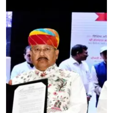
से
वि
क
सि
त
रा
ज्य
के
स
प
ने
को
क
रें
सा
का
र
:
म