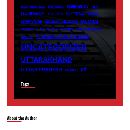
EMERGENCY
ECONOMIC BOX
EDITORIAL
FILM
HARIDWAR
INTERNATIONAL
HISTORY
MUMBAI
LITERATURE
MADHYA PRADESH
NATIONAL
MUSSORIE
RELIGION AND PILGRIMAGE
TOURISM AND PILGRAMAGE
SPORTS
UNCATEGORIZED
UTTARAKHAND
धर्म
UTTAR PRADESH
WORLD
Tags
About the Author