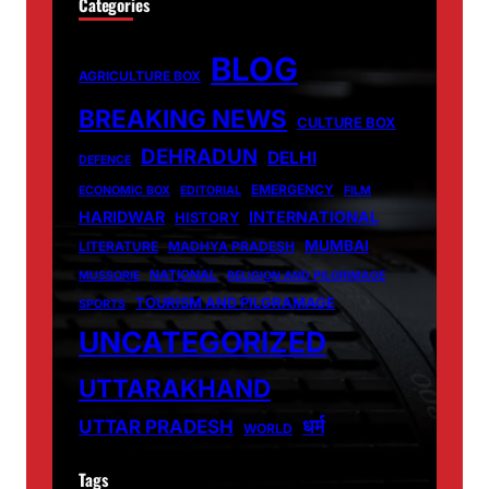
Categories
BLOG
AGRICULTURE BOX
BREAKING NEWS
CULTURE BOX
DEHRADUN
DELHI
DEFENCE
EMERGENCY
ECONOMIC BOX
EDITORIAL
FILM
HARIDWAR
INTERNATIONAL
HISTORY
MUMBAI
LITERATURE
MADHYA PRADESH
NATIONAL
MUSSORIE
RELIGION AND PILGRIMAGE
TOURISM AND PILGRAMAGE
SPORTS
UNCATEGORIZED
UTTARAKHAND
धर्म
UTTAR PRADESH
WORLD
Tags