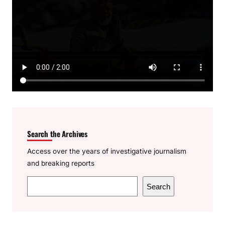
Search the Archives
Access over the years of investigative journalism
and breaking reports
S
Search
e
a
r