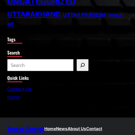
UNCATEGORIZED
UTTARAKHAND
UTTAR PRADESH
WORLD
धर्म
Tags
Search
S
e
Quick Links
a
r
Contact Us
c
Home
h
Yugeen Samvad
Home
News
About Us
Contact