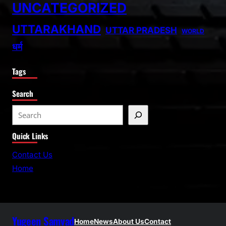
UNCATEGORIZED
UTTARAKHAND
UTTAR PRADESH
WORLD
धर्म
Tags
Search
S
e
Quick Links
a
r
Contact Us
c
Home
h
Yugeen Samvad
Home
News
About Us
Contact