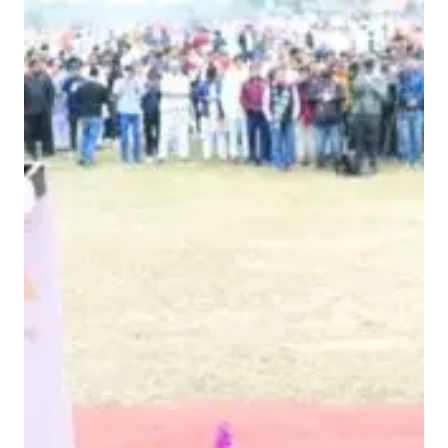
औ
र
सं
घ
र्ष
कि
या
,
व
ह
स्म
र
ण
क
र
ने
का
दि
न