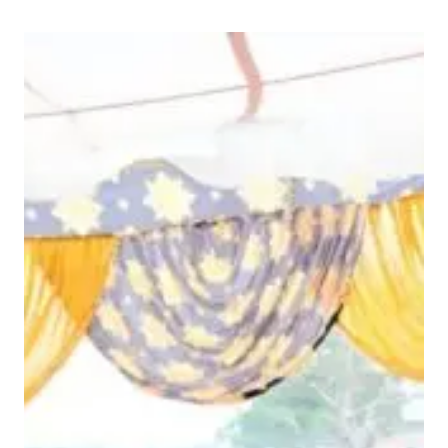
श
की
स
म
ता
के
लि
ए
स्वा
मी
श्र
द्धा
नं
द
ने
जो
प्र
या
स