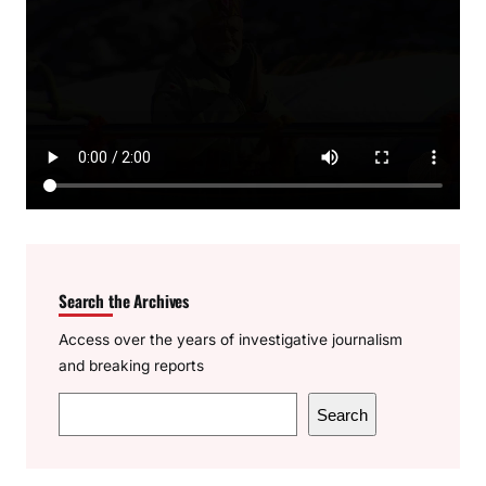
Search the Archives
Access over the years of investigative journalism
and breaking reports
S
Search
e
a