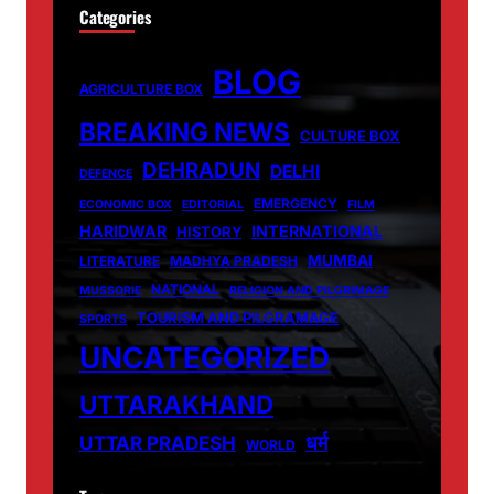
Categories
BLOG
AGRICULTURE BOX
BREAKING NEWS
CULTURE BOX
DEHRADUN
DELHI
DEFENCE
EMERGENCY
ECONOMIC BOX
EDITORIAL
FILM
HARIDWAR
INTERNATIONAL
HISTORY
MUMBAI
LITERATURE
MADHYA PRADESH
NATIONAL
MUSSORIE
RELIGION AND PILGRIMAGE
TOURISM AND PILGRAMAGE
SPORTS
UNCATEGORIZED
UTTARAKHAND
धर्म
UTTAR PRADESH
WORLD