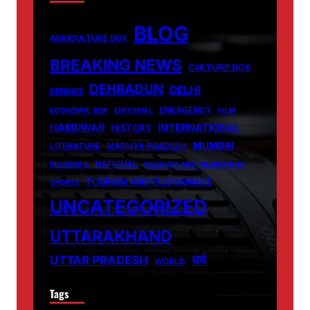
BLOG
AGRICULTURE BOX
BREAKING NEWS
CULTURE BOX
DEHRADUN
DELHI
DEFENCE
EMERGENCY
ECONOMIC BOX
EDITORIAL
FILM
HARIDWAR
INTERNATIONAL
HISTORY
MUMBAI
LITERATURE
MADHYA PRADESH
NATIONAL
MUSSORIE
RELIGION AND PILGRIMAGE
TOURISM AND PILGRAMAGE
SPORTS
UNCATEGORIZED
UTTARAKHAND
धर्म
UTTAR PRADESH
WORLD
Tags