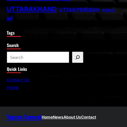
UTTARAKHAND
UTTAR PRADESH
WORLD
धर्म
Tags
Search
S
e
Quick Links
a
r
Contact Us
c
Home
h
Yugeen Samvad
Home
News
About Us
Contact