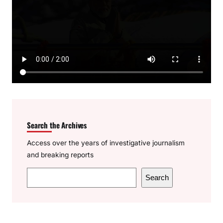
Search the Archives
Access over the years of investigative journalism
and breaking reports
S
Search
e
a
r