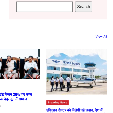
S
Search
e
a
r
c
View All
h
खंड विजन 2047 पर उच्च
क देहरादून में सम्पन्न
Breaking News
6
एविएशन सेक्टर को मिलेगी नई उड़ान, देश में