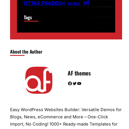
धर्म
UTTAR PRADESH
WORLD
Tags
About the Author
AF themes
Facebook
Twitter
YouTube
Easy WordPress Websites Builder: Versatile Demos for
Blogs, News, eCommerce and More – One-Click
Import, No Coding! 1000+ Ready-made Templates for