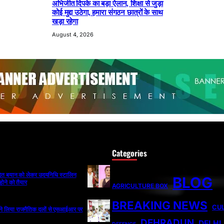
अभिजीत दिपके का बड़ा ऐलान, शिक्षा से जुड़ा
कोई मुद्दा उठेगा, हमारा संगठन छात्रों के साथ
खड़ा रहेगा
August 4, 2026
Categories
ादित बयान को लेकर उदयनिधि स्टालिन
BLOG
होने को तैयार
AGRICULTURE BOX
BREAKING NEWS
CU
ी ने लिया राजनैतिक दलों से एसआईआर पर
DEHRADUN
DELHI