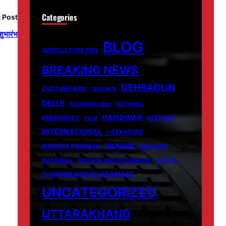
Categories
 Post
शुभारंभ
BLOG
AGRICULTURE BOX
BREAKING NEWS
DEHRADUN
CULTURE BOX
DEFENCE
DELHI
ECONOMIC BOX
EDITORIAL
HARIDWAR
HISTORY
EMERGENCY
FILM
INTERNATIONAL
LITERATURE
MUMBAI
MADHYA PRADESH
MUSSORIE
NATIONAL
RELIGION AND PILGRIMAGE
SPORTS
TOURISM AND PILGRAMAGE
UNCATEGORIZED
UTTARAKHAND