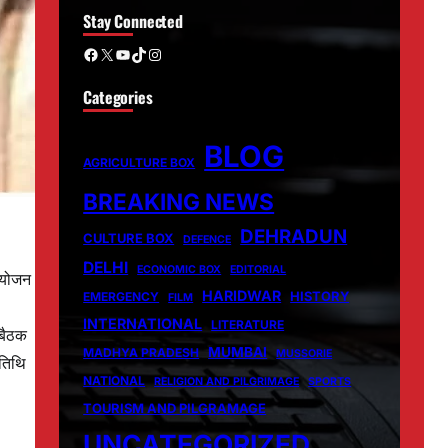
Stay Connected
Facebook
X
YouTube
TikTok
Instagram
Categories
BLOG
AGRICULTURE BOX
BREAKING NEWS
DEHRADUN
CULTURE BOX
DEFENCE
DELHI
ECONOMIC BOX
EDITORIAL
 आयोजन
HARIDWAR
HISTORY
EMERGENCY
FILM
INTERNATIONAL
LITERATURE
 बैठक
MUMBAI
MADHYA PRADESH
MUSSORIE
 तिथि
NATIONAL
RELIGION AND PILGRIMAGE
SPORTS
TOURISM AND PILGRAMAGE
UNCATEGORIZED