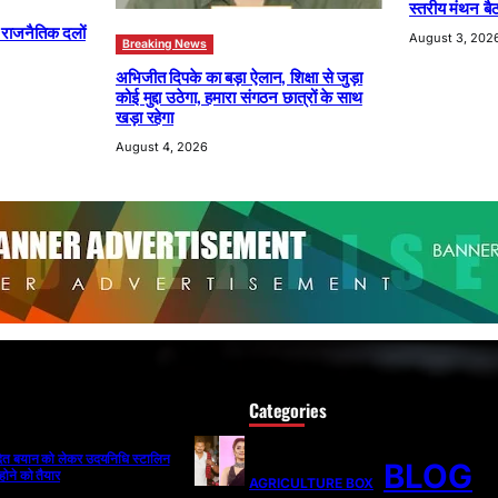
स्तरीय मंथन बैठ
ा राजनैतिक दलों
August 3, 202
Breaking News
अभिजीत दिपके का बड़ा ऐलान, शिक्षा से जुड़ा
कोई मुद्दा उठेगा, हमारा संगठन छात्रों के साथ
खड़ा रहेगा
August 4, 2026
Categories
ादित बयान को लेकर उदयनिधि स्टालिन
BLOG
होने को तैयार
AGRICULTURE BOX