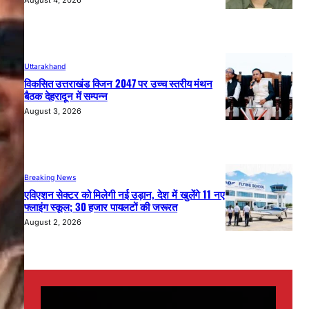
Uttarakhand
विकसित उत्तराखंड विजन 2047 पर उच्च स्तरीय मंथन
बैठक देहरादून में सम्पन्न
August 3, 2026
Breaking News
एविएशन सेक्टर को मिलेगी नई उड़ान, देश में खुलेंगे 11 नए
फ्लाइंग स्कूल; 30 हजार पायलटों की जरूरत
August 2, 2026