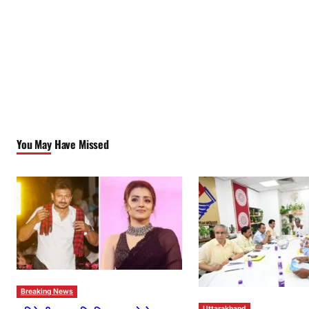
You May Have Missed
Breaking News
Uttarakhand