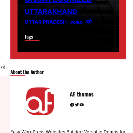
UTTARAKHAND
धर्म
UTTAR PRADESH
WORLD
Tags
ी
 रहे।
About the Author
AF themes
Facebook
Twitter
YouTube
Easy WordPress Websites Builder: Versatile Demos for