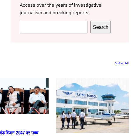
Access over the years of investigative
journalism and breaking reports
S
Search
e
a
r
c
View All
h
खंड विजन 2047 पर उच्च