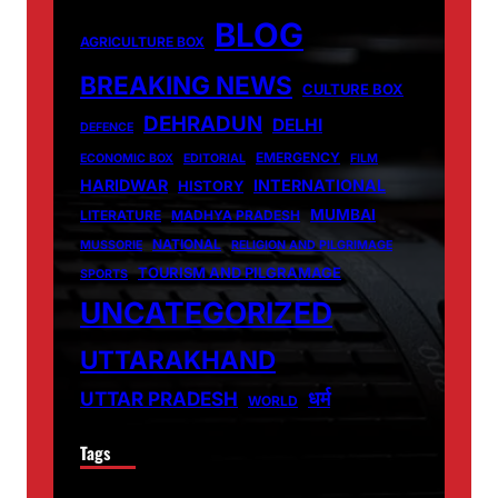
BLOG
AGRICULTURE BOX
BREAKING NEWS
CULTURE BOX
DEHRADUN
DELHI
DEFENCE
EMERGENCY
ECONOMIC BOX
EDITORIAL
FILM
HARIDWAR
INTERNATIONAL
HISTORY
MUMBAI
LITERATURE
MADHYA PRADESH
NATIONAL
MUSSORIE
RELIGION AND PILGRIMAGE
TOURISM AND PILGRAMAGE
SPORTS
UNCATEGORIZED
UTTARAKHAND
धर्म
UTTAR PRADESH
WORLD
Tags