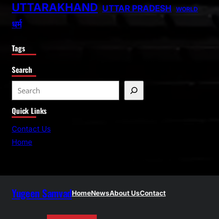
UTTARAKHAND
UTTAR PRADESH
WORLD
धर्म
Tags
Search
S
e
Quick Links
a
r
Contact Us
c
Home
h
Yugeen Samvad
Home
News
About Us
Contact