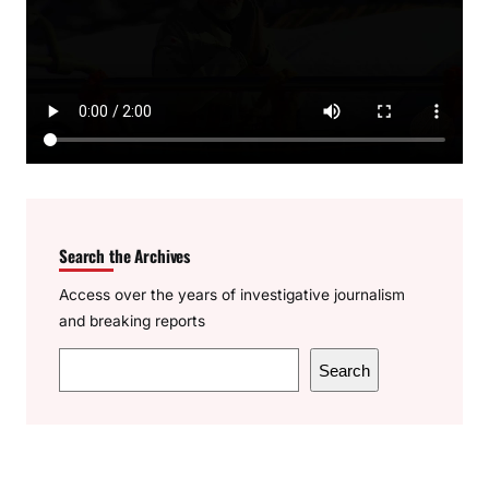
Search the Archives
Access over the years of investigative journalism
and breaking reports
S
Search
e
a
r
c