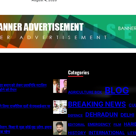
August 4, 2026
Categories
ादित बयान को लेकर उदयनिधि स्टालिन
BLOG
होने को तैयार
AGRICULTURE BOX
BREAKING NEWS
CU
ी ने लिया राजनैतिक दलों से एसआईआर पर
DEHRADUN
DELHI
DEFENCE
HARI
EMERGENCY
EDITORIAL
FILM
न, शिक्षा से जुड़ा कोई मुद्दा उठेगा, हमारा
ड़ा रहेगा
INTERNATIONAL
HISTORY
LIT