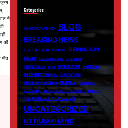
यक्रम
Categories
यल,
वाल ने
BLOG
 की
AGRICULTURE BOX
 बड़ी
BREAKING NEWS
्य की
DEHRADUN
CULTURE BOX
DEFENCE
ी मौत
DELHI
ECONOMIC BOX
EDITORIAL
HARIDWAR
HISTORY
EMERGENCY
FILM
INTERNATIONAL
LITERATURE
MUMBAI
MADHYA PRADESH
MUSSORIE
NATIONAL
RELIGION AND PILGRIMAGE
SPORTS
TOURISM AND PILGRAMAGE
UNCATEGORIZED
UTTARAKHAND