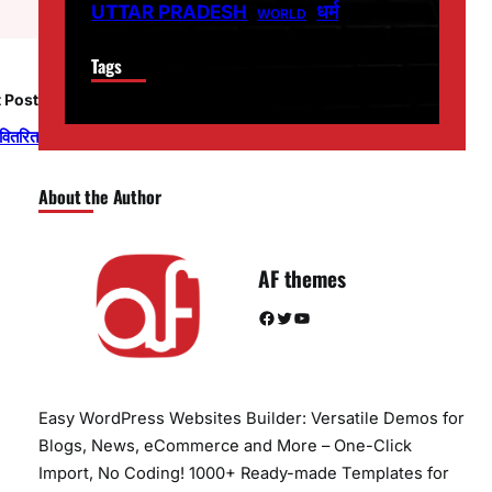
धर्म
UTTAR PRADESH
WORLD
Tags
 Post
ी वितरित
About the Author
AF themes
Facebook
Twitter
YouTube
Easy WordPress Websites Builder: Versatile Demos for
Blogs, News, eCommerce and More – One-Click
Import, No Coding! 1000+ Ready-made Templates for