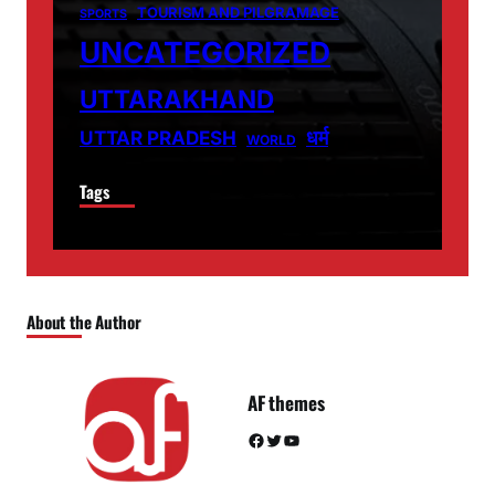
TOURISM AND PILGRAMAGE
SPORTS
UNCATEGORIZED
UTTARAKHAND
धर्म
UTTAR PRADESH
WORLD
Tags
About the Author
AF themes
Facebook
Twitter
YouTube