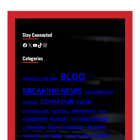
Stay Connected
Facebook
X
YouTube
TikTok
Instagram
Categories
BLOG
AGRICULTURE BOX
BREAKING NEWS
CULTURE BOX
DEHRADUN
DELHI
DEFENCE
EMERGENCY
ECONOMIC BOX
EDITORIAL
FILM
HARIDWAR
INTERNATIONAL
HISTORY
MUMBAI
LITERATURE
MADHYA PRADESH
NATIONAL
MUSSORIE
RELIGION AND PILGRIMAGE