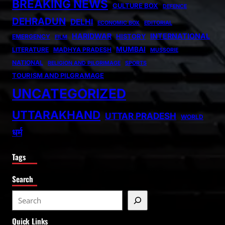
BREAKING NEWS
CULTURE BOX
DEFENCE
DEHRADUN
DELHI
ECONOMIC BOX
EDITORIAL
HARIDWAR
INTERNATIONAL
HISTORY
EMERGENCY
FILM
MUMBAI
LITERATURE
MADHYA PRADESH
MUSSORIE
NATIONAL
RELIGION AND PILGRIMAGE
SPORTS
TOURISM AND PILGRAMAGE
UNCATEGORIZED
UTTARAKHAND
UTTAR PRADESH
WORLD
धर्म
Tags
Search
S
e
Quick Links
a