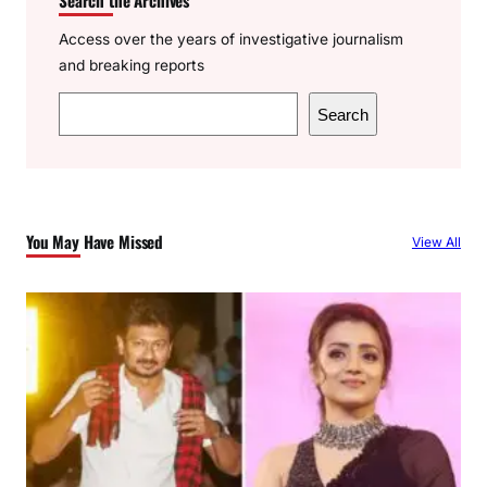
Access over the years of investigative journalism
and breaking reports
S
Search
e
a
r
c
You May Have Missed
View All
h