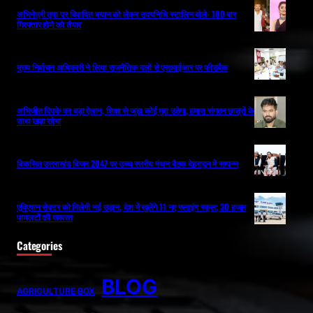
अभिनेत्री तृषा पर विवादित बयान को लेकर उदयनिधि स्टालिन बोले- 100 बार
गिरफ्तार होने को तैयार
मुख्य निर्वाचन अधिकारी ने लिया राजनैतिक दलों से एसआईआर पर फीडबैक
अभिजीत दिपके का बड़ा ऐलान, शिक्षा से जुड़ा कोई मुद्दा उठेगा, हमारा संगठन छात्रों के
साथ खड़ा रहेगा
विकसित उत्तराखंड विजन 2047 पर उच्च स्तरीय मंथन बैठक देहरादून में सम्पन्न
एविएशन सेक्टर को मिलेगी नई उड़ान, देश में खुलेंगे 11 नए फ्लाइंग स्कूल; 30 हजार
पायलटों की जरूरत
Categories
BLOG
AGRICULTURE BOX