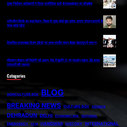
मुख्य निर्वाचन अधिकारी ने लिया राजनैतिक दलों से एसआईआर पर फीडबैक
अभिजीत दिपके का बड़ा ऐलान, शिक्षा से जुड़ा कोई मुद्दा उठेगा, हमारा संगठन छात्रों के
साथ खड़ा रहेगा
विकसित उत्तराखंड विजन 2047 पर उच्च स्तरीय मंथन बैठक देहरादून में सम्पन्न
एविएशन सेक्टर को मिलेगी नई उड़ान, देश में खुलेंगे 11 नए फ्लाइंग स्कूल; 30 हजार
पायलटों की जरूरत
Categories
BLOG
AGRICULTURE BOX
BREAKING NEWS
CULTURE BOX
DEFENCE
DEHRADUN
DELHI
ECONOMIC BOX
EDITORIAL
HARIDWAR
INTERNATIONAL
HISTORY
EMERGENCY
FILM