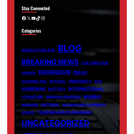
Stay Connected
Facebook
X
YouTube
TikTok
Instagram
Categories
BLOG
AGRICULTURE BOX
BREAKING NEWS
CULTURE BOX
DEHRADUN
DELHI
DEFENCE
EMERGENCY
ECONOMIC BOX
EDITORIAL
FILM
HARIDWAR
INTERNATIONAL
HISTORY
MUMBAI
LITERATURE
MADHYA PRADESH
NATIONAL
MUSSORIE
RELIGION AND PILGRIMAGE
TOURISM AND PILGRAMAGE
SPORTS
UNCATEGORIZED