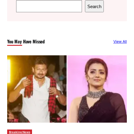
S
Search
e
a
r
c
You May Have Missed
View All
h
Breaking News