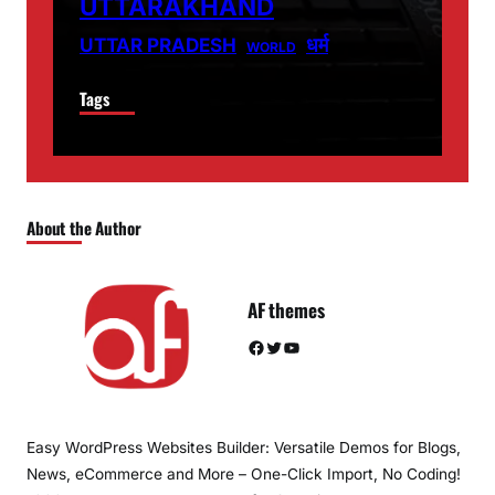
UTTARAKHAND
धर्म
UTTAR PRADESH
WORLD
Tags
About the Author
AF themes
Facebook
Twitter
YouTube
Easy WordPress Websites Builder: Versatile Demos for Blogs,
News, eCommerce and More – One-Click Import, No Coding!