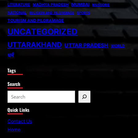
MUMBAI
LITERATURE
MADHYA PRADESH
MUSSORIE
NATIONAL
RELIGION AND PILGRIMAGE
SPORTS
TOURISM AND PILGRAMAGE
UNCATEGORIZED
UTTARAKHAND
UTTAR PRADESH
WORLD
धर्म
Tags
Search
S
e
Quick Links
a
r
Contact Us
c
Home
h