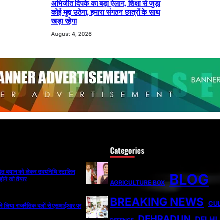
अभिजीत दिपके का बड़ा ऐलान, शिक्षा से जुड़ा
कोई मुद्दा उठेगा, हमारा संगठन छात्रों के साथ
खड़ा रहेगा
August 4, 2026
Categories
ादित बयान को लेकर उदयनिधि स्टालिन
BLOG
होने को तैयार
AGRICULTURE BOX
BREAKING NEWS
CU
ी ने लिया राजनैतिक दलों से एसआईआर पर
DEHRADUN
DELHI