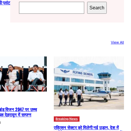
 प्लांट
S
Search
e
a
r
c
View All
h
खंड विजन 2047 पर उच्च
क देहरादून में सम्पन्न
Breaking News
6
एविएशन सेक्टर को मिलेगी नई उड़ान, देश में