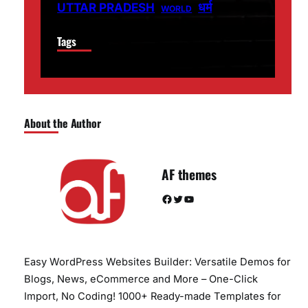
धर्म
UTTAR PRADESH
WORLD
Tags
About the Author
AF themes
Facebook
Twitter
YouTube
Easy WordPress Websites Builder: Versatile Demos for
Blogs, News, eCommerce and More – One-Click
Import, No Coding! 1000+ Ready-made Templates for