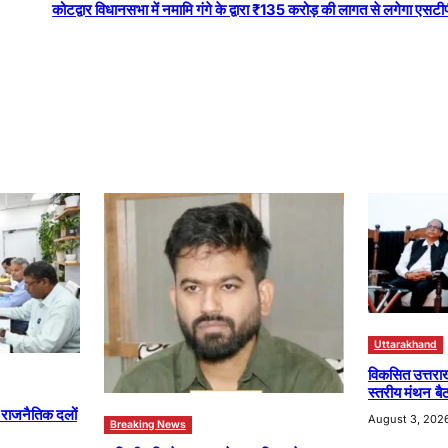
कोटद्वार विधानसभा में नमामि गंगे के द्वारा ₹135 करोड़ की लागत से लगेगा एसटीपी
Uttarakhand
विकसित उत्तरा
स्तरीय मंथन बैठ
ा राजनैतिक दलों
August 3, 202
Breaking News