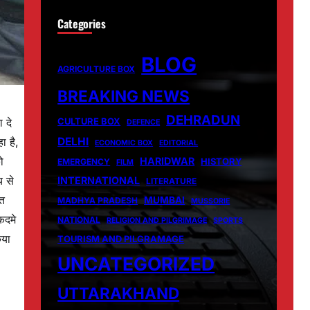
Categories
BLOG
AGRICULTURE BOX
BREAKING NEWS
DEHRADUN
CULTURE BOX
 दे
DEFENCE
DELHI
ा है,
ECONOMIC BOX
EDITORIAL
ो
HARIDWAR
HISTORY
EMERGENCY
FILM
य से
INTERNATIONAL
LITERATURE
यत
MUMBAI
MADHYA PRADESH
MUSSORIE
कदमे
NATIONAL
RELIGION AND PILGRIMAGE
SPORTS
िया
TOURISM AND PILGRAMAGE
UNCATEGORIZED
UTTARAKHAND