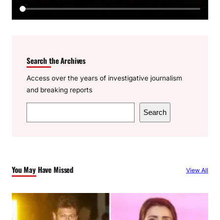
Search the Archives
Access over the years of investigative journalism
and breaking reports
S
Search
e
a
r
c
You May Have Missed
View All
h