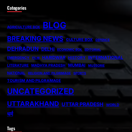
Categories
BLOG
AGRICULTURE BOX
BREAKING NEWS
CULTURE BOX
DEFENCE
DEHRADUN
DELHI
ECONOMIC BOX
EDITORIAL
HARIDWAR
INTERNATIONAL
HISTORY
EMERGENCY
FILM
MUMBAI
LITERATURE
MADHYA PRADESH
MUSSORIE
NATIONAL
RELIGION AND PILGRIMAGE
SPORTS
TOURISM AND PILGRAMAGE
UNCATEGORIZED
UTTARAKHAND
UTTAR PRADESH
WORLD
धर्म
Tags