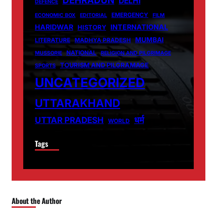
DEHRADUN
DELHI
DEFENCE
EMERGENCY
ECONOMIC BOX
EDITORIAL
FILM
HARIDWAR
INTERNATIONAL
HISTORY
MUMBAI
LITERATURE
MADHYA PRADESH
NATIONAL
MUSSORIE
RELIGION AND PILGRIMAGE
TOURISM AND PILGRAMAGE
SPORTS
UNCATEGORIZED
UTTARAKHAND
धर्म
UTTAR PRADESH
WORLD
Tags
About the Author