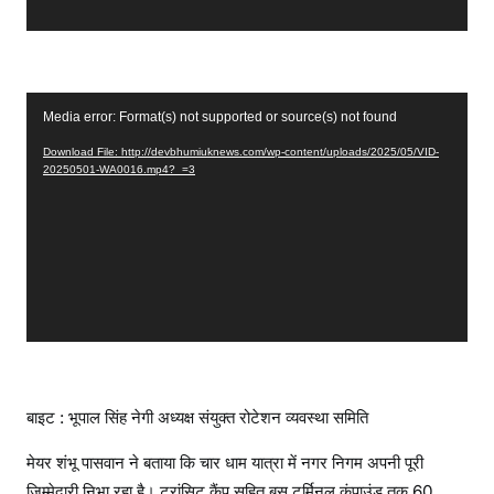
y
e
r
V
Media error: Format(s) not supported or source(s) not found
i
Download File: http://devbhumiuknews.com/wp-content/uploads/2025/05/VID-
d
20250501-WA0016.mp4?_=3
e
o
P
l
a
y
e
r
बाइट : भूपाल सिंह नेगी अध्यक्ष संयुक्त रोटेशन व्यवस्था समिति
मेयर शंभू पासवान ने बताया कि चार धाम यात्रा में नगर निगम अपनी पूरी
जिम्मेदारी निभा रहा है। ट्रांसिट कैंप सहित बस टर्मिनल कंपाउंड तक 60