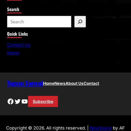
Search
S
e
Quick Links
a
r
Contact Us
c
Home
h
Yugeen Samvad
Home
News
About Us
Contact
Facebook
Twitter
YouTube
Subscribe
Copyright © 2026. All rights reserved. |
NewSpare
by AF