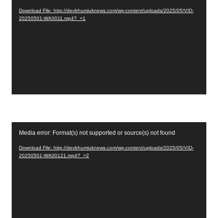
i
Download File: http://devbhumiuknews.com/wp-content/uploads/2025/05/VID-
d
20250501-WA0011.mp4?_=1
e
o
P
l
a
y
e
r
V
Media error: Format(s) not supported or source(s) not found
i
Download File: http://devbhumiuknews.com/wp-content/uploads/2025/05/VID-
d
20250501-WA00121.mp4?_=2
e
o
P
l
a