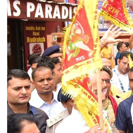
व
स
के
अ
व
स
र
प
र
का
र्य
क्र
म
में
कि
या
प्र