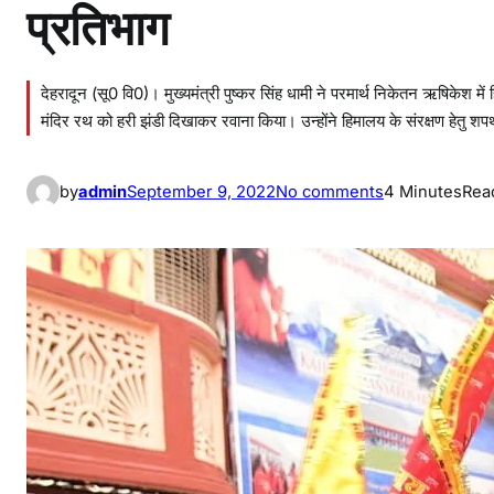
प्रतिभाग
देहरादून (सू0 वि0)। मुख्यमंत्री पुष्कर सिंह धामी ने परमार्थ निकेतन ऋषिकेश 
मंदिर रथ को हरी झंडी दिखाकर रवाना किया। उन्होंने हिमालय के संरक्षण हेतु शप
o
by
admin
September 9, 2022
No comments
4 Minutes
Rea
n
मु
ख्य
मं
त्री
ने
हि
मा
ल
य
दि