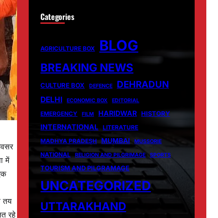
Categories
BLOG
AGRICULTURE BOX
BREAKING NEWS
DEHRADUN
CULTURE BOX
DEFENCE
DELHI
ECONOMIC BOX
EDITORIAL
HARIDWAR
HISTORY
EMERGENCY
FILM
INTERNATIONAL
LITERATURE
MUMBAI
MADHYA PRADESH
MUSSORIE
 अवसर
NATIONAL
RELIGION AND PILGRIMAGE
SPORTS
 में
TOURISM AND PILGRAMAGE
 एक
UNCATEGORIZED
।
्व तय
UTTARAKHAND
ित रहे