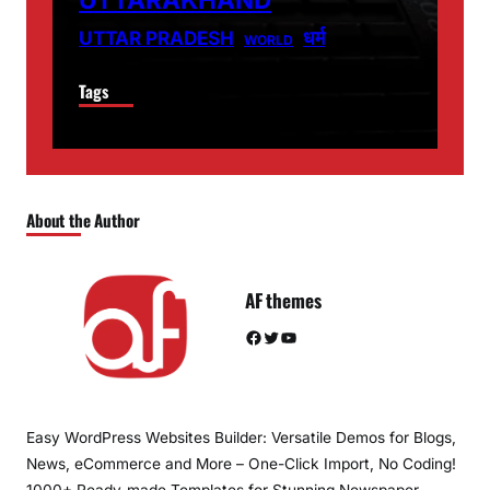
धर्म
UTTAR PRADESH
WORLD
Tags
About the Author
AF themes
Facebook
Twitter
YouTube
Easy WordPress Websites Builder: Versatile Demos for Blogs,
News, eCommerce and More – One-Click Import, No Coding!
1000+ Ready-made Templates for Stunning Newspaper,