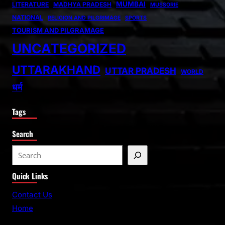
MUMBAI
LITERATURE
MADHYA PRADESH
MUSSORIE
NATIONAL
RELIGION AND PILGRIMAGE
SPORTS
TOURISM AND PILGRAMAGE
UNCATEGORIZED
UTTARAKHAND
UTTAR PRADESH
WORLD
धर्म
Tags
Search
S
e
Quick Links
a
r
Contact Us
c
Home
h