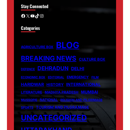
Stay Connected
Facebook
X
YouTube
TikTok
Instagram
Categories
BLOG
AGRICULTURE BOX
BREAKING NEWS
CULTURE BOX
DEHRADUN
DELHI
DEFENCE
EMERGENCY
ECONOMIC BOX
EDITORIAL
FILM
HARIDWAR
INTERNATIONAL
HISTORY
MUMBAI
LITERATURE
MADHYA PRADESH
NATIONAL
MUSSORIE
RELIGION AND PILGRIMAGE
TOURISM AND PILGRAMAGE
SPORTS
UNCATEGORIZED
UTTARAKHAND