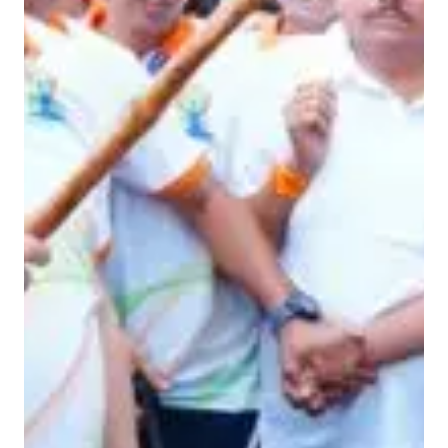
में
प्र
ति
भा
ग