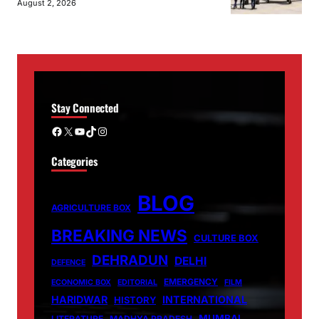
August 2, 2026
Stay Connected
Facebook
X
YouTube
TikTok
Instagram
Categories
BLOG
AGRICULTURE BOX
BREAKING NEWS
CULTURE BOX
DEHRADUN
DELHI
DEFENCE
EMERGENCY
ECONOMIC BOX
EDITORIAL
FILM
HARIDWAR
INTERNATIONAL
HISTORY
MUMBAI
LITERATURE
MADHYA PRADESH