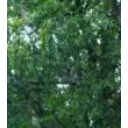
त्री
धा
मी
ने
कि
या
ए
म
.
के
.
पी
कॉ
ले
ज
,
दे
ह
रा