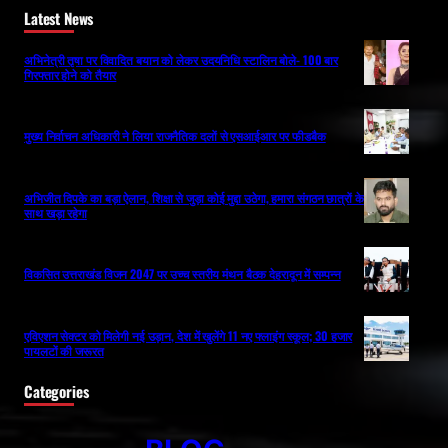
Latest News
अभिनेत्री तृषा पर विवादित बयान को लेकर उदयनिधि स्टालिन बोले- 100 बार
गिरफ्तार होने को तैयार
मुख्य निर्वाचन अधिकारी ने लिया राजनैतिक दलों से एसआईआर पर फीडबैक
अभिजीत दिपके का बड़ा ऐलान, शिक्षा से जुड़ा कोई मुद्दा उठेगा, हमारा संगठन छात्रों के
साथ खड़ा रहेगा
विकसित उत्तराखंड विजन 2047 पर उच्च स्तरीय मंथन बैठक देहरादून में सम्पन्न
एविएशन सेक्टर को मिलेगी नई उड़ान, देश में खुलेंगे 11 नए फ्लाइंग स्कूल; 30 हजार
पायलटों की जरूरत
Categories