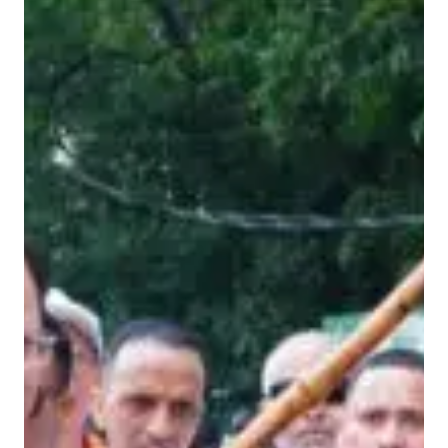
दू
न
में
आ
यो
जि
त
‘
र
न
फॉ
र
यो
गा
’
का
र्य
क्र
म