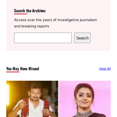
Search the Archives
Access over the years of investigative journalism
and breaking reports
S
Search
e
a
r
c
You May Have Missed
View All
h