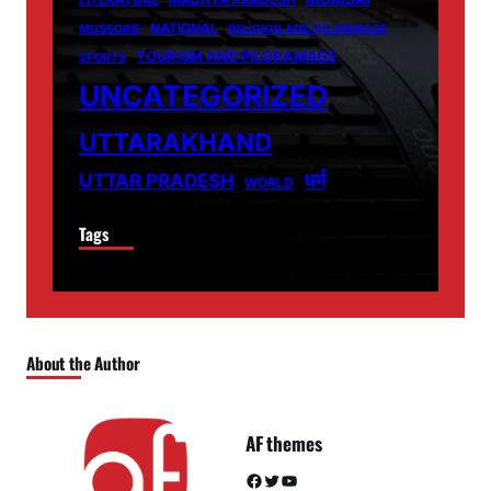
NATIONAL
MUSSORIE
RELIGION AND PILGRIMAGE
TOURISM AND PILGRAMAGE
SPORTS
UNCATEGORIZED
UTTARAKHAND
धर्म
UTTAR PRADESH
WORLD
Tags
About the Author
AF themes
Facebook
Twitter
YouTube