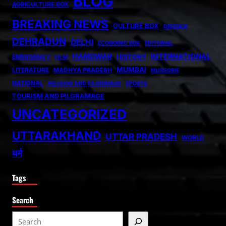
BLOG
AGRICULTURE BOX
BREAKING NEWS
CULTURE BOX
DEFENCE
DEHRADUN
DELHI
ECONOMIC BOX
EDITORIAL
HARIDWAR
INTERNATIONAL
HISTORY
EMERGENCY
FILM
MUMBAI
LITERATURE
MADHYA PRADESH
MUSSORIE
NATIONAL
RELIGION AND PILGRIMAGE
SPORTS
TOURISM AND PILGRAMAGE
UNCATEGORIZED
UTTARAKHAND
UTTAR PRADESH
WORLD
धर्म
Tags
Search
S