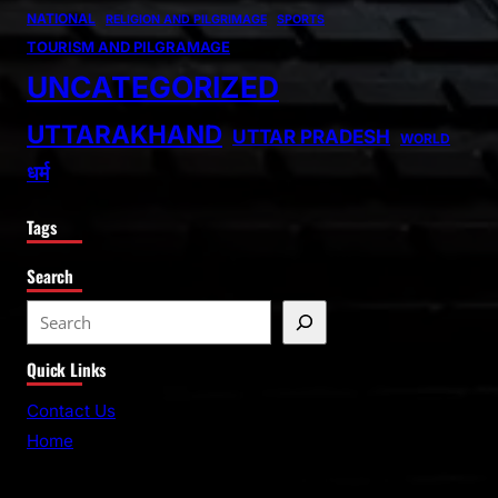
NATIONAL
RELIGION AND PILGRIMAGE
SPORTS
TOURISM AND PILGRAMAGE
UNCATEGORIZED
UTTARAKHAND
UTTAR PRADESH
WORLD
धर्म
Tags
Search
S
e
Quick Links
a
r
Contact Us
c
Home
h