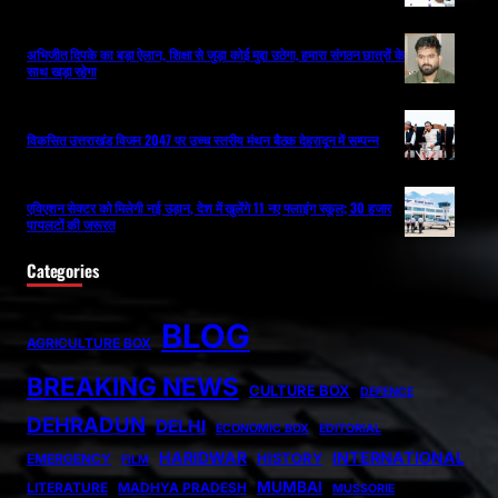
अभिजीत दिपके का बड़ा ऐलान, शिक्षा से जुड़ा कोई मुद्दा उठेगा, हमारा संगठन छात्रों के
साथ खड़ा रहेगा
विकसित उत्तराखंड विजन 2047 पर उच्च स्तरीय मंथन बैठक देहरादून में सम्पन्न
एविएशन सेक्टर को मिलेगी नई उड़ान, देश में खुलेंगे 11 नए फ्लाइंग स्कूल; 30 हजार
पायलटों की जरूरत
Categories
BLOG
AGRICULTURE BOX
BREAKING NEWS
CULTURE BOX
DEFENCE
DEHRADUN
DELHI
ECONOMIC BOX
EDITORIAL
HARIDWAR
INTERNATIONAL
HISTORY
EMERGENCY
FILM
MUMBAI
LITERATURE
MADHYA PRADESH
MUSSORIE