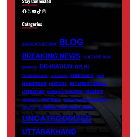
Stay Connected
Facebook
X
YouTube
TikTok
Instagram
Categories
BLOG
AGRICULTURE BOX
BREAKING NEWS
CULTURE BOX
DEHRADUN
DELHI
DEFENCE
EMERGENCY
ECONOMIC BOX
EDITORIAL
FILM
HARIDWAR
INTERNATIONAL
HISTORY
MUMBAI
LITERATURE
MADHYA PRADESH
NATIONAL
MUSSORIE
RELIGION AND PILGRIMAGE
TOURISM AND PILGRAMAGE
SPORTS
UNCATEGORIZED
UTTARAKHAND