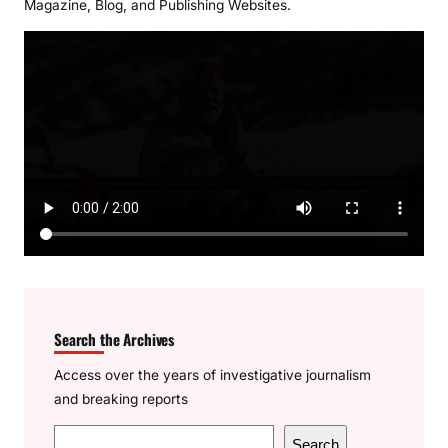
Magazine, Blog, and Publishing Websites.
Search the Archives
Access over the years of investigative journalism
and breaking reports
S
Search