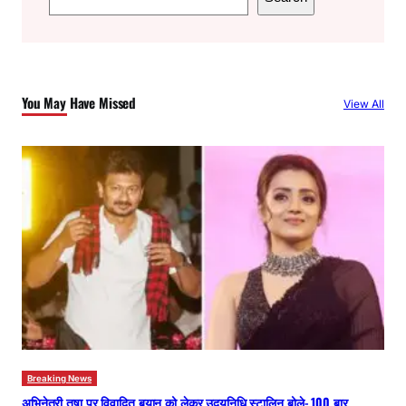
e
a
r
c
You May Have Missed
View All
h
Breaking News
अभिनेत्री तृषा पर विवादित बयान को लेकर उदयनिधि स्टालिन बोले- 100 बार