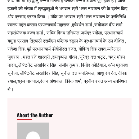
साथ जो भी श्रद्धालु मन्नत मांगता है उसकी मन्नत अवश्य पूर्ण होती है। आज
हजारों की संख्या में श्रद्धालुओं ने भगवान श्री भरत नारायण जी के दर्शन किए
और प्रसाद प्राप्त किया । मौके पर भगवान श्री भरत नारायण के प्रतिनिधि
स्वरूप महंत वत्सल प्रपन्नाचार्य महाराज ,हर्षवर्धन शर्मा ,संयोजक दीप शर्मा
सहसंयोजक वरुण शर्मा , सचिव विनय उनियाल,जयेंद्र रमोला, प्रधानाचार्य
यमुना प्रसाद त्रिपाठी एसबीएम पब्लिक स्कूल के प्रधानाचार्य के एल दीक्षित ,
राकेश सिंह, पूर्व प्रधानाचार्य डीबीपीएस रावत, गोविन्द सिंह रावत,प्यारेलाल
जुगराण , महंत रवि शास्त्री ,रामकृपाल गौतम ,सुरेंद्र दत्त भट्ट, चंद्र मोहन
नारंग,,लेफ्टिनेंट लखविंदर सिंह ,संजीव कुमार, विनोद कोठियाल, ओम प्रकाश
सुनेजा, लेफ्टिनेंट लखविंदर सिंह, सुनील दत्त थपलियाल, आशु रंग देव, दीपक
रयाल,ध्रुव नागपाल,रंजन अंथवाल, विवेक शर्मा, प्रवीन रावत अन्य उपस्थित
थे।
About the Author