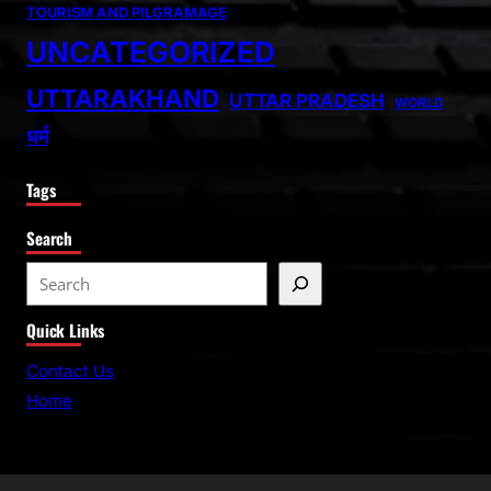
TOURISM AND PILGRAMAGE
UNCATEGORIZED
UTTARAKHAND
UTTAR PRADESH
WORLD
धर्म
Tags
Search
S
e
Quick Links
a
r
Contact Us
c
Home
h