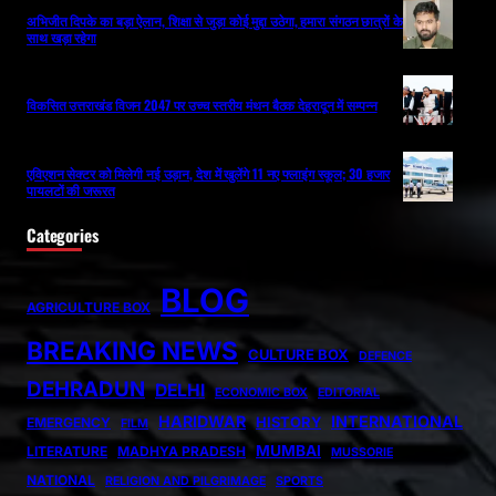
अभिजीत दिपके का बड़ा ऐलान, शिक्षा से जुड़ा कोई मुद्दा उठेगा, हमारा संगठन छात्रों के
साथ खड़ा रहेगा
विकसित उत्तराखंड विजन 2047 पर उच्च स्तरीय मंथन बैठक देहरादून में सम्पन्न
एविएशन सेक्टर को मिलेगी नई उड़ान, देश में खुलेंगे 11 नए फ्लाइंग स्कूल; 30 हजार
पायलटों की जरूरत
Categories
BLOG
AGRICULTURE BOX
BREAKING NEWS
CULTURE BOX
DEFENCE
DEHRADUN
DELHI
ECONOMIC BOX
EDITORIAL
HARIDWAR
INTERNATIONAL
HISTORY
EMERGENCY
FILM
MUMBAI
LITERATURE
MADHYA PRADESH
MUSSORIE
NATIONAL
RELIGION AND PILGRIMAGE
SPORTS