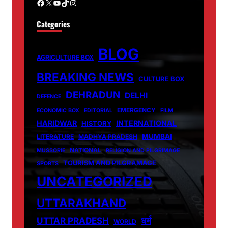
Facebook
X
YouTube
TikTok
Instagram
Categories
BLOG
AGRICULTURE BOX
BREAKING NEWS
CULTURE BOX
DEHRADUN
DELHI
DEFENCE
EMERGENCY
ECONOMIC BOX
EDITORIAL
FILM
HARIDWAR
INTERNATIONAL
HISTORY
MUMBAI
LITERATURE
MADHYA PRADESH
NATIONAL
MUSSORIE
RELIGION AND PILGRIMAGE
TOURISM AND PILGRAMAGE
SPORTS
UNCATEGORIZED
UTTARAKHAND
धर्म
UTTAR PRADESH
WORLD