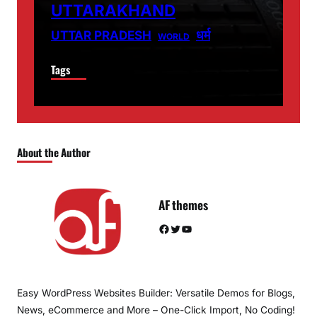
UTTARAKHAND
धर्म
UTTAR PRADESH
WORLD
Tags
About the Author
AF themes
Facebook
Twitter
YouTube
Easy WordPress Websites Builder: Versatile Demos for Blogs,
News, eCommerce and More – One-Click Import, No Coding!