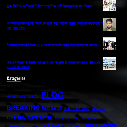
मुख्य निर्वाचन अधिकारी ने लिया राजनैतिक दलों से एसआईआर पर फीडबैक
अभिजीत दिपके का बड़ा ऐलान, शिक्षा से जुड़ा कोई मुद्दा उठेगा, हमारा संगठन छात्रों के
साथ खड़ा रहेगा
विकसित उत्तराखंड विजन 2047 पर उच्च स्तरीय मंथन बैठक देहरादून में सम्पन्न
एविएशन सेक्टर को मिलेगी नई उड़ान, देश में खुलेंगे 11 नए फ्लाइंग स्कूल; 30 हजार
पायलटों की जरूरत
Categories
BLOG
AGRICULTURE BOX
BREAKING NEWS
CULTURE BOX
DEFENCE
DEHRADUN
DELHI
ECONOMIC BOX
EDITORIAL
HARIDWAR
INTERNATIONAL
HISTORY
EMERGENCY
FILM