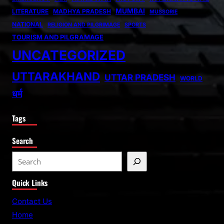
MUMBAI
LITERATURE
MADHYA PRADESH
MUSSORIE
NATIONAL
RELIGION AND PILGRIMAGE
SPORTS
TOURISM AND PILGRAMAGE
UNCATEGORIZED
UTTARAKHAND
UTTAR PRADESH
WORLD
धर्म
Tags
Search
S
e
Quick Links
a
r
Contact Us
c
Home
h