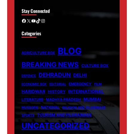
Stay Connected
Facebook
X
YouTube
TikTok
Instagram
Categories
BLOG
AGRICULTURE BOX
BREAKING NEWS
CULTURE BOX
DEHRADUN
DELHI
DEFENCE
EMERGENCY
ECONOMIC BOX
EDITORIAL
FILM
HARIDWAR
INTERNATIONAL
HISTORY
MUMBAI
LITERATURE
MADHYA PRADESH
NATIONAL
MUSSORIE
RELIGION AND PILGRIMAGE
TOURISM AND PILGRAMAGE
SPORTS
UNCATEGORIZED