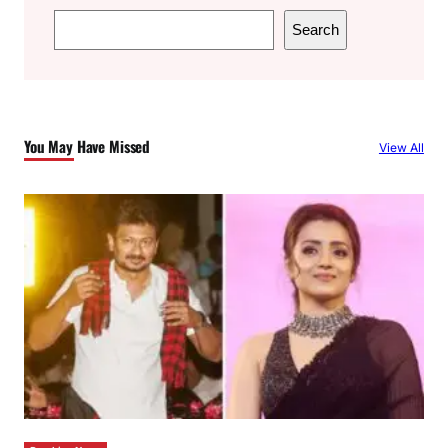
S
Search
e
a
r
c
You May Have Missed
View All
h