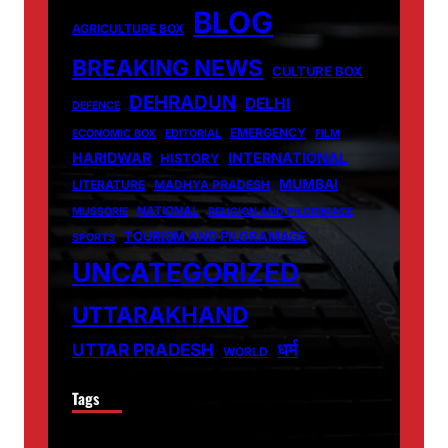
BLOG
AGRICULTURE BOX
BREAKING NEWS
CULTURE BOX
DEHRADUN
DELHI
DEFENCE
EMERGENCY
ECONOMIC BOX
EDITORIAL
FILM
HARIDWAR
INTERNATIONAL
HISTORY
MUMBAI
LITERATURE
MADHYA PRADESH
NATIONAL
MUSSORIE
RELIGION AND PILGRIMAGE
TOURISM AND PILGRAMAGE
SPORTS
UNCATEGORIZED
UTTARAKHAND
धर्म
UTTAR PRADESH
WORLD
Tags