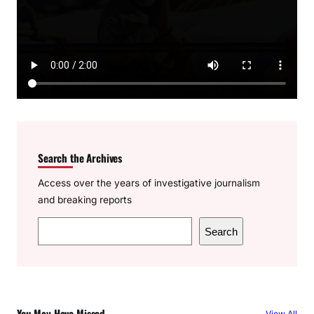
Search the Archives
Access over the years of investigative journalism
and breaking reports
S
Search
e
a
r
c
You May Have Missed
View All