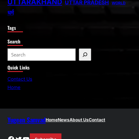
UTTARAKHAND
UTTAR PRADESH
WORLD
धर्म
Tags
Search
S
e
Quick Links
a
r
Contact Us
c
Home
h
Yugeen Samvad
Home
News
About Us
Contact
Facebook
Twitter
YouTube