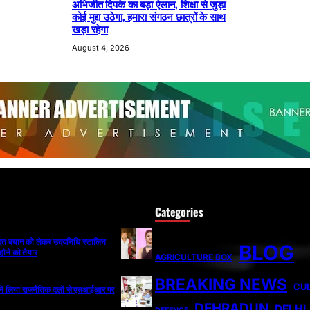
अभिजीत दिपके का बड़ा ऐलान, शिक्षा से जुड़ा
कोई मुद्दा उठेगा, हमारा संगठन छात्रों के साथ
खड़ा रहेगा
August 4, 2026
Categories
ादित बयान को लेकर उदयनिधि स्टालिन
BLOG
होने को तैयार
AGRICULTURE BOX
BREAKING NEWS
CU
ी ने लिया राजनैतिक दलों से एसआईआर पर
DEHRADUN
DELHI