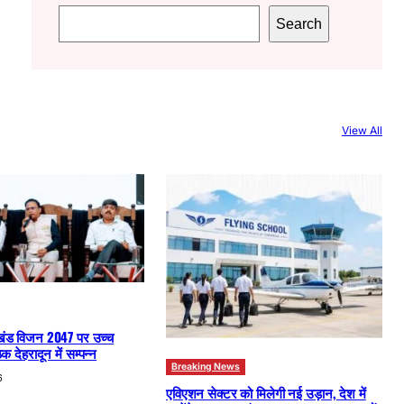
S
Search
e
a
r
c
View All
h
खंड विजन 2047 पर उच्च
क देहरादून में सम्पन्न
Breaking News
6
एविएशन सेक्टर को मिलेगी नई उड़ान, देश में