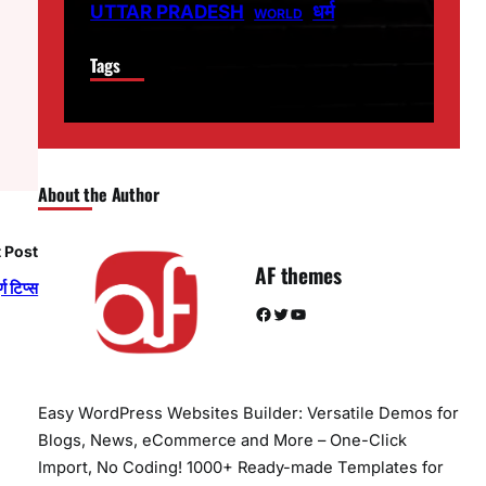
धर्म
UTTAR PRADESH
WORLD
Tags
About the Author
 Post
AF themes
्ण टिप्स
Facebook
Twitter
YouTube
Easy WordPress Websites Builder: Versatile Demos for
Blogs, News, eCommerce and More – One-Click
Import, No Coding! 1000+ Ready-made Templates for