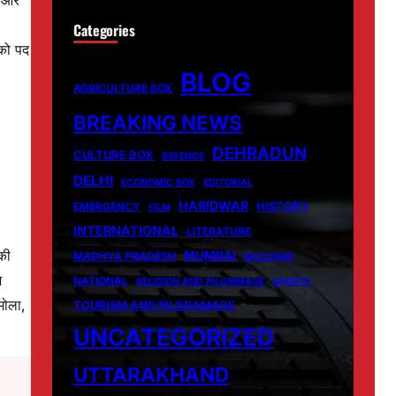
े ओर
Categories
 को पद
BLOG
AGRICULTURE BOX
BREAKING NEWS
DEHRADUN
CULTURE BOX
DEFENCE
DELHI
ECONOMIC BOX
EDITORIAL
HARIDWAR
HISTORY
EMERGENCY
FILM
INTERNATIONAL
LITERATURE
की
MUMBAI
MADHYA PRADESH
MUSSORIE
ज
NATIONAL
RELIGION AND PILGRIMAGE
SPORTS
रमोला,
TOURISM AND PILGRAMAGE
UNCATEGORIZED
UTTARAKHAND