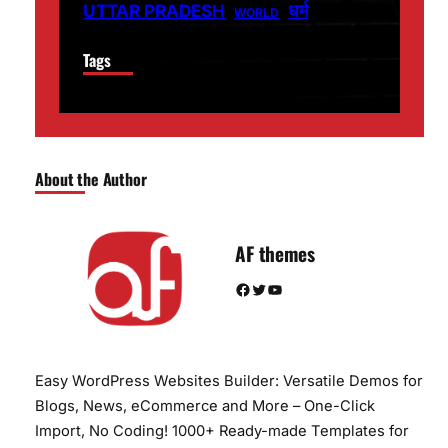
धर्म
UTTAR PRADESH
WORLD
Tags
About the Author
AF themes
Facebook
Twitter
YouTube
Easy WordPress Websites Builder: Versatile Demos for
Blogs, News, eCommerce and More – One-Click
Import, No Coding! 1000+ Ready-made Templates for