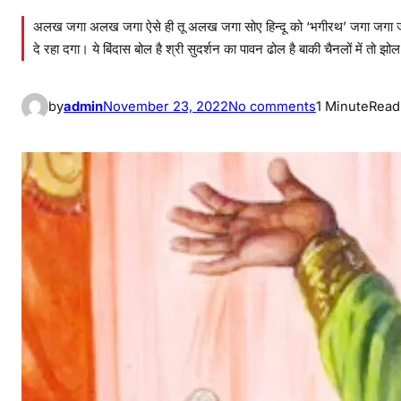
अलख जगा अलख जगा ऐसे ही तू अलख जगा सोए हिन्दू को ‘भगीरथ’ जगा जगा जग
दे रहा दगा। ये बिंदास बोल है श्री सुदर्शन का पावन ढोल है बाकी चैनलों में त
o
by
admin
November 23, 2022
No comments
1 Minute
Read
n
श्री
सु
द
र्श
न
का
बिं
दा
स
बो
ल