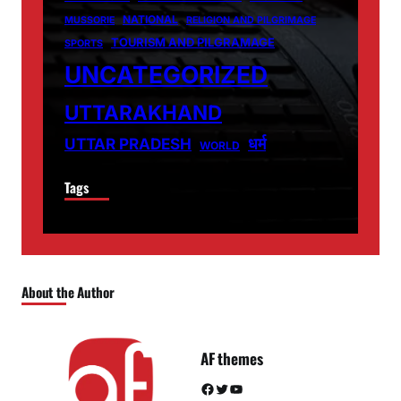
NATIONAL
MUSSORIE
RELIGION AND PILGRIMAGE
TOURISM AND PILGRAMAGE
SPORTS
UNCATEGORIZED
UTTARAKHAND
धर्म
UTTAR PRADESH
WORLD
Tags
About the Author
AF themes
Facebook
Twitter
YouTube