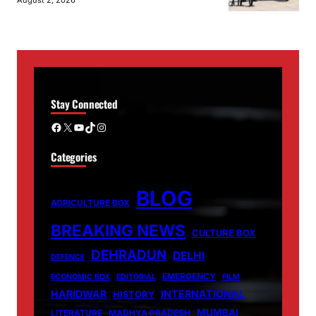
Stay Connected
Facebook
X
YouTube
TikTok
Instagram
Categories
BLOG
AGRICULTURE BOX
BREAKING NEWS
CULTURE BOX
DEHRADUN
DELHI
DEFENCE
EMERGENCY
ECONOMIC BOX
EDITORIAL
FILM
HARIDWAR
INTERNATIONAL
HISTORY
MUMBAI
LITERATURE
MADHYA PRADESH