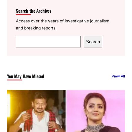
Search the Archives
Access over the years of investigative journalism
and breaking reports
S
Search
e
a
r
c
You May Have Missed
View All
h