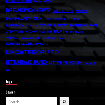
AGRICULTURE BOX
BREAKING NEWS
CULTURE BOX
DEFENCE
DEHRADUN
DELHI
ECONOMIC BOX
EDITORIAL
HARIDWAR
INTERNATIONAL
HISTORY
EMERGENCY
FILM
MUMBAI
LITERATURE
MADHYA PRADESH
MUSSORIE
NATIONAL
RELIGION AND PILGRIMAGE
SPORTS
TOURISM AND PILGRAMAGE
UNCATEGORIZED
UTTARAKHAND
UTTAR PRADESH
WORLD
धर्म
Tags
Search
S