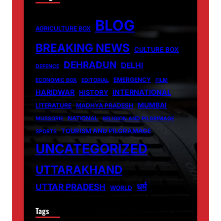
BLOG
AGRICULTURE BOX
BREAKING NEWS
CULTURE BOX
DEHRADUN
DELHI
DEFENCE
EMERGENCY
ECONOMIC BOX
EDITORIAL
FILM
HARIDWAR
INTERNATIONAL
HISTORY
MUMBAI
LITERATURE
MADHYA PRADESH
NATIONAL
MUSSORIE
RELIGION AND PILGRIMAGE
TOURISM AND PILGRAMAGE
SPORTS
UNCATEGORIZED
UTTARAKHAND
धर्म
UTTAR PRADESH
WORLD
Tags