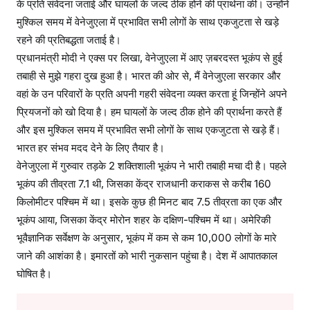
के प्रति संवेदना जताई और घायलों के जल्द ठीक होने की प्रार्थना की। उन्होंने
मो
मुश्किल समय में वेनेजुएला में प्रभावित सभी लोगों के साथ एकजुटता से खड़े
दी
रहने की प्रतिबद्धता जताई है।
ने
प्रधानमंत्री मोदी ने एक्स पर लिखा, वेनेजुएला में आए ज़बरदस्त भूकंप से हुई
ज
तबाही से मुझे गहरा दुख हुआ है। भारत की ओर से, मैं वेनेजुएला सरकार और
ता
वहां के उन परिवारों के प्रति अपनी गहरी संवेदना व्यक्त करता हूं जिन्होंने अपने
या
दु
प्रियजनों को खो दिया है। हम घायलों के जल्द ठीक होने की प्रार्थना करते हैं
ख
और इस मुश्किल समय में प्रभावित सभी लोगों के साथ एकजुटता से खड़े हैं।
,
भारत हर संभव मदद देने के लिए तैयार है।
क
वेनेजुएला में गुरुवार तड़के 2 शक्तिशाली भूकंप ने भारी तबाही मचा दी है। पहले
हा
भूकंप की तीव्रता 7.1 थी, जिसका केंद्र राजधानी कराकस से करीब 160
-
किलोमीटर पश्चिम में था। इसके कुछ ही मिनट बाद 7.5 तीव्रता का एक और
ह
भूकंप आया, जिसका केंद्र मोरोन शहर के दक्षिण-पश्चिम में था। अमेरिकी
र
भूवैज्ञानिक सर्वेक्षण के अनुसार, भूकंप में कम से कम 10,000 लोगों के मारे
सं
जाने की आशंका है। इमारतों को भारी नुकसान पहुंचा है। देश में आपातकाल
भ
घोषित है।
व
म
द