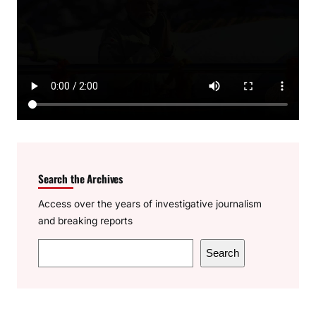
Search the Archives
Access over the years of investigative journalism
and breaking reports
S
Search
e
a
r