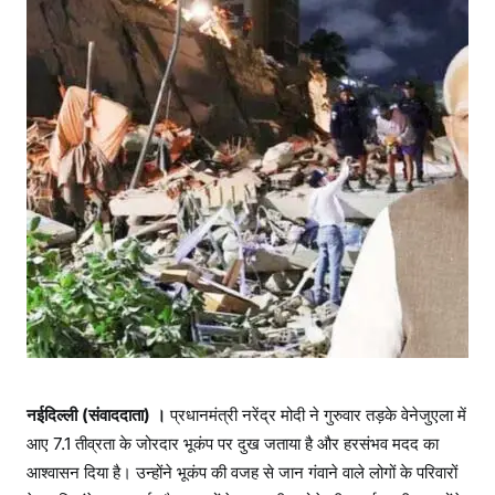
ए
ला
में
आ
ए
जो
र
दा
र
भू
कं
प
प
र
प्र
धा
नईदिल्ली (संवाददाता) ।
प्रधानमंत्री नरेंद्र मोदी ने गुरुवार तड़के वेनेजुएला में
न
आए 7.1 तीव्रता के जोरदार भूकंप पर दुख जताया है और हरसंभव मदद का
मं
आश्वासन दिया है। उन्होंने भूकंप की वजह से जान गंवाने वाले लोगों के परिवारों
त्री