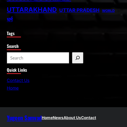
UTTARAKHAND
UTTAR PRADESH
WORLD
धर्म
Tags
Search
S
e
Quick Links
a
r
Contact Us
c
Home
h
Yugeen Samvad
Home
News
About Us
Contact