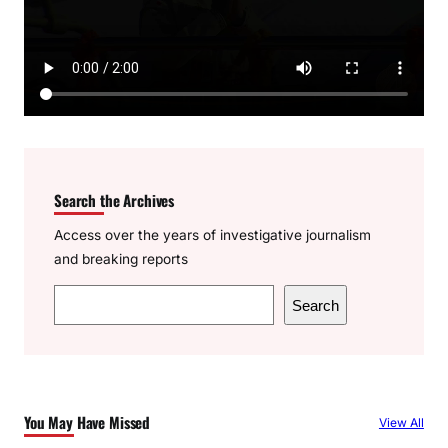
Search the Archives
Access over the years of investigative journalism
and breaking reports
S
Search
e
a
r
c
You May Have Missed
View All
h