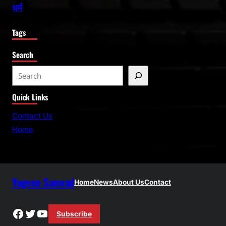
धर्म
Tags
Search
S
e
Quick Links
a
r
Contact Us
c
Home
h
Yugeen Samvad
Home
News
About Us
Contact
Facebook
Twitter
YouTube
Subscribe