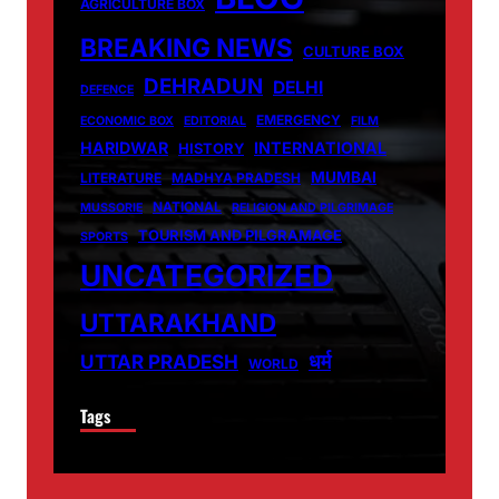
AGRICULTURE BOX
BREAKING NEWS
CULTURE BOX
DEHRADUN
DELHI
DEFENCE
EMERGENCY
ECONOMIC BOX
EDITORIAL
FILM
HARIDWAR
INTERNATIONAL
HISTORY
MUMBAI
LITERATURE
MADHYA PRADESH
NATIONAL
MUSSORIE
RELIGION AND PILGRIMAGE
TOURISM AND PILGRAMAGE
SPORTS
UNCATEGORIZED
UTTARAKHAND
धर्म
UTTAR PRADESH
WORLD
Tags