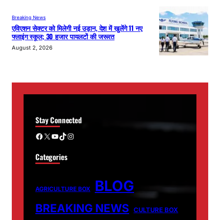
Breaking News
एविएशन सेक्टर को मिलेगी नई उड़ान, देश में खुलेंगे 11 नए
फ्लाइंग स्कूल; 30 हजार पायलटों की जरूरत
August 2, 2026
Stay Connected
Facebook
X
YouTube
TikTok
Instagram
Categories
BLOG
AGRICULTURE BOX
BREAKING NEWS
CULTURE BOX