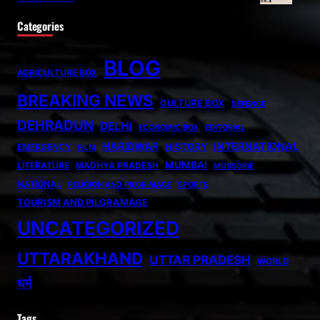
Categories
BLOG
AGRICULTURE BOX
BREAKING NEWS
CULTURE BOX
DEFENCE
DEHRADUN
DELHI
ECONOMIC BOX
EDITORIAL
HARIDWAR
INTERNATIONAL
HISTORY
EMERGENCY
FILM
MUMBAI
LITERATURE
MADHYA PRADESH
MUSSORIE
NATIONAL
RELIGION AND PILGRIMAGE
SPORTS
TOURISM AND PILGRAMAGE
UNCATEGORIZED
UTTARAKHAND
UTTAR PRADESH
WORLD
धर्म
Tags