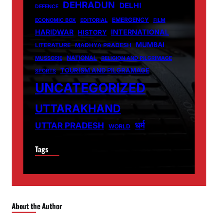
DEHRADUN
DELHI
DEFENCE
EMERGENCY
ECONOMIC BOX
EDITORIAL
FILM
HARIDWAR
INTERNATIONAL
HISTORY
MUMBAI
LITERATURE
MADHYA PRADESH
NATIONAL
MUSSORIE
RELIGION AND PILGRIMAGE
TOURISM AND PILGRAMAGE
SPORTS
UNCATEGORIZED
UTTARAKHAND
धर्म
UTTAR PRADESH
WORLD
Tags
About the Author