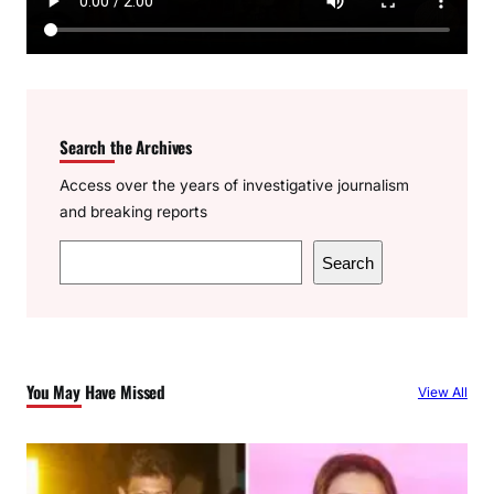
Search the Archives
Access over the years of investigative journalism
and breaking reports
S
Search
e
a
r
c
You May Have Missed
View All
h