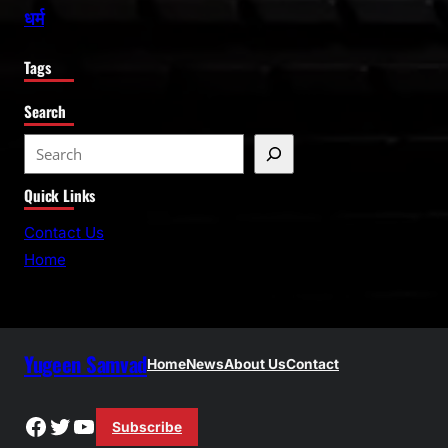
धर्म
Tags
Search
S
e
Quick Links
a
r
Contact Us
c
Home
h
Yugeen Samvad
Home
News
About Us
Contact
Facebook
Twitter
YouTube
Subscribe