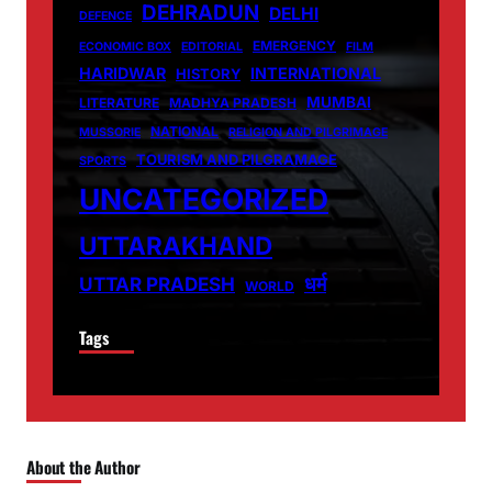
DEHRADUN
DELHI
DEFENCE
EMERGENCY
ECONOMIC BOX
EDITORIAL
FILM
HARIDWAR
INTERNATIONAL
HISTORY
MUMBAI
LITERATURE
MADHYA PRADESH
NATIONAL
MUSSORIE
RELIGION AND PILGRIMAGE
TOURISM AND PILGRAMAGE
SPORTS
UNCATEGORIZED
UTTARAKHAND
धर्म
UTTAR PRADESH
WORLD
Tags
About the Author