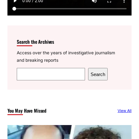
Search the Archives
Access over the years of investigative journalism
and breaking reports
S
Search
e
a
r
c
You May Have Missed
View All
h