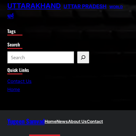
UTTARAKHAND
UTTAR PRADESH
WORLD
धर्म
Tags
Search
S
e
Quick Links
a
r
Contact Us
c
Home
h
Yugeen Samvad
Home
News
About Us
Contact