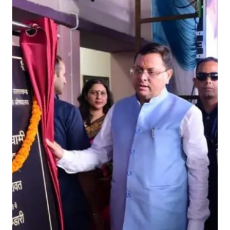
धा
मी
ने
सा
त
ज
न
प
दों
में
औ
ष
धा
ल
यों
का
व
र्चु
अ