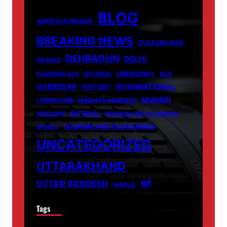
BLOG
AGRICULTURE BOX
BREAKING NEWS
CULTURE BOX
DEHRADUN
DELHI
DEFENCE
EMERGENCY
ECONOMIC BOX
EDITORIAL
FILM
HARIDWAR
INTERNATIONAL
HISTORY
MUMBAI
LITERATURE
MADHYA PRADESH
NATIONAL
MUSSORIE
RELIGION AND PILGRIMAGE
TOURISM AND PILGRAMAGE
SPORTS
UNCATEGORIZED
UTTARAKHAND
धर्म
UTTAR PRADESH
WORLD
Tags