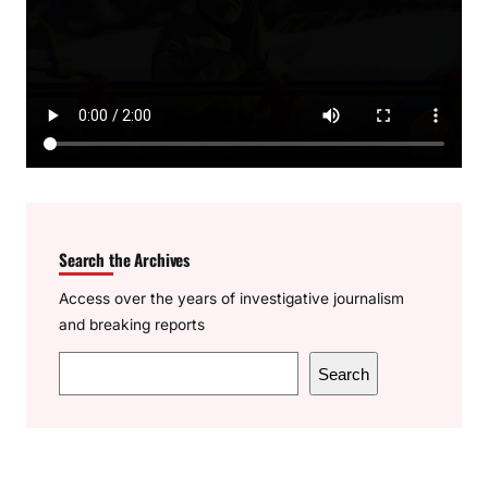
Search the Archives
Access over the years of investigative journalism
and breaking reports
S
Search
e
a
r
c