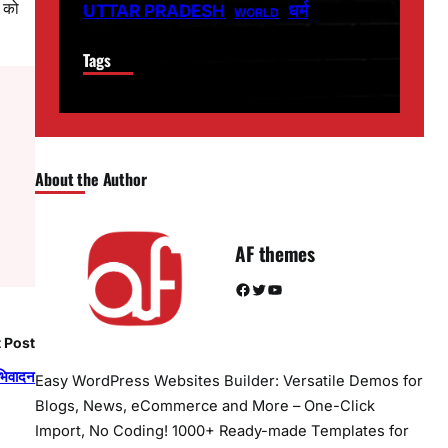
त को
धर्म
UTTAR PRADESH
WORLD
Tags
About the Author
AF themes
Facebook
Twitter
YouTube
 Post
अभिवादन
Easy WordPress Websites Builder: Versatile Demos for
Blogs, News, eCommerce and More – One-Click
Import, No Coding! 1000+ Ready-made Templates for