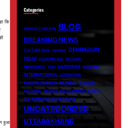
Categories
कहा कि
BLOG
AGRICULTURE BOX
र
की
BREAKING NEWS
DEHRADUN
CULTURE BOX
DEFENCE
DELHI
ECONOMIC BOX
EDITORIAL
HARIDWAR
HISTORY
EMERGENCY
FILM
INTERNATIONAL
LITERATURE
MUMBAI
MADHYA PRADESH
MUSSORIE
NATIONAL
RELIGION AND PILGRIMAGE
SPORTS
TOURISM AND PILGRAMAGE
UNCATEGORIZED
UTTARAKHAND
ाण हुआ