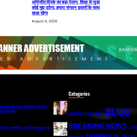
अभिजीत दिपके का बड़ा ऐलान, शिक्षा से जुड़ा
कोई मुद्दा उठेगा, हमारा संगठन छात्रों के साथ
खड़ा रहेगा
August 4, 2026
Categories
ादित बयान को लेकर उदयनिधि स्टालिन
BLOG
होने को तैयार
AGRICULTURE BOX
BREAKING NEWS
CU
ी ने लिया राजनैतिक दलों से एसआईआर पर
DEHRADUN
DELHI