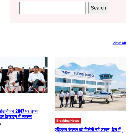
S
Search
e
a
r
c
View All
h
खंड विजन 2047 पर उच्च
क देहरादून में सम्पन्न
Breaking News
6
एविएशन सेक्टर को मिलेगी नई उड़ान, देश में