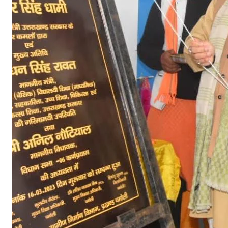
क
क्ष
ए
वं
पु
स्त
का
ल
य
क
क्ष
का
कि
या
लो
का
र्प