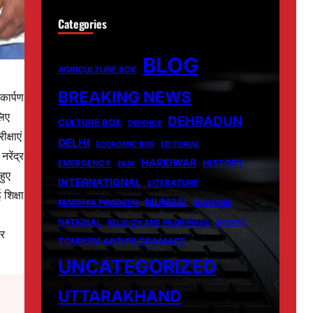
Categories
BLOG
AGRICULTURE BOX
BREAKING NEWS
कार्पण
लिए
DEHRADUN
CULTURE BOX
DEFENCE
क्षाएं
DELHI
ECONOMIC BOX
EDITORIAL
रेंद्र
HARIDWAR
HISTORY
EMERGENCY
FILM
हुए
INTERNATIONAL
LITERATURE
शिक्षा
MUMBAI
MADHYA PRADESH
MUSSORIE
NATIONAL
RELIGION AND PILGRIMAGE
SPORTS
पर
TOURISM AND PILGRAMAGE
UNCATEGORIZED
UTTARAKHAND