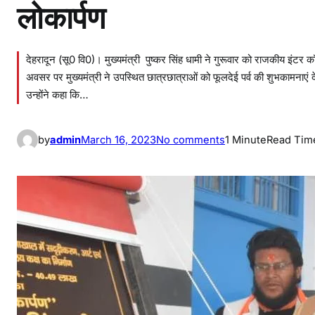
लोकार्पण
देहरादून (सू0 वि0)। मुख्यमंत्री पुष्कर सिंह धामी ने गुरूवार को राजकीय इंटर क
अवसर पर मुख्यमंत्री ने उपस्थित छात्रछात्राओं को फूलदेई पर्व की शुभकामनाएं
उन्होंने कहा कि…
o
by
admin
March 16, 2023
No comments
1 Minute
Read Tim
n
मु
ख्य
मं
त्री
ने
आ
र्ट
क्रा
फ्ट