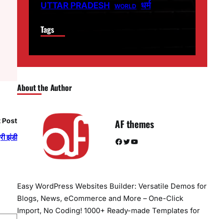
धर्म
UTTAR PRADESH
WORLD
Tags
About the Author
 Post
AF themes
री झंडी
Facebook
Twitter
YouTube
Easy WordPress Websites Builder: Versatile Demos for
Blogs, News, eCommerce and More – One-Click
Import, No Coding! 1000+ Ready-made Templates for