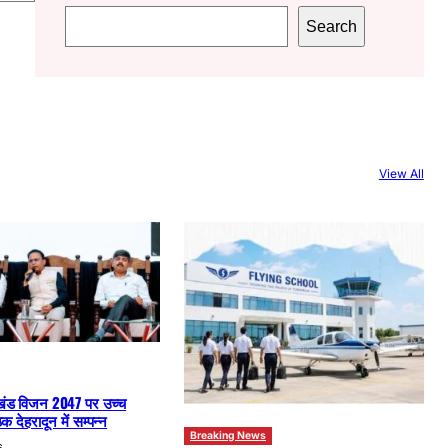
S
Search
e
a
r
c
h
View All
खंड विजन 2047 पर उच्च
क देहरादून में सम्पन्न
Breaking News
6