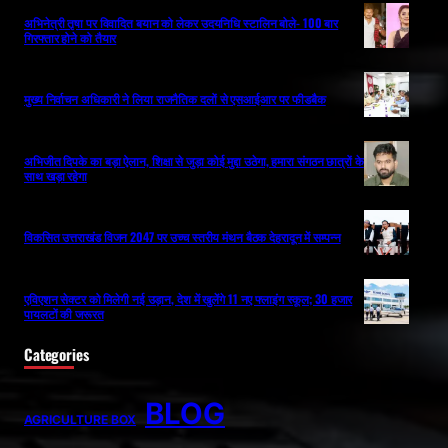
अभिनेत्री तृषा पर विवादित बयान को लेकर उदयनिधि स्टालिन बोले- 100 बार
गिरफ्तार होने को तैयार
मुख्य निर्वाचन अधिकारी ने लिया राजनैतिक दलों से एसआईआर पर फीडबैक
अभिजीत दिपके का बड़ा ऐलान, शिक्षा से जुड़ा कोई मुद्दा उठेगा, हमारा संगठन छात्रों के
साथ खड़ा रहेगा
विकसित उत्तराखंड विजन 2047 पर उच्च स्तरीय मंथन बैठक देहरादून में सम्पन्न
एविएशन सेक्टर को मिलेगी नई उड़ान, देश में खुलेंगे 11 नए फ्लाइंग स्कूल; 30 हजार
पायलटों की जरूरत
Categories
BLOG
AGRICULTURE BOX