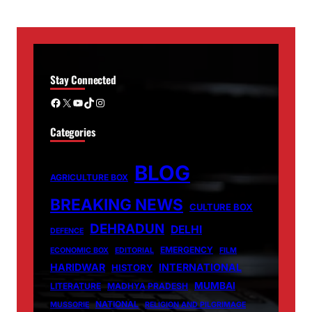
Stay Connected
Facebook
X
YouTube
TikTok
Instagram
Categories
BLOG
AGRICULTURE BOX
BREAKING NEWS
CULTURE BOX
DEHRADUN
DELHI
DEFENCE
EMERGENCY
ECONOMIC BOX
EDITORIAL
FILM
HARIDWAR
INTERNATIONAL
HISTORY
MUMBAI
LITERATURE
MADHYA PRADESH
NATIONAL
MUSSORIE
RELIGION AND PILGRIMAGE