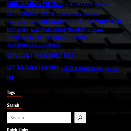
BREAKING NEWS
CULTURE BOX
DEFENCE
DEHRADUN
DELHI
ECONOMIC BOX
EDITORIAL
HARIDWAR
INTERNATIONAL
HISTORY
EMERGENCY
FILM
MUMBAI
LITERATURE
MADHYA PRADESH
MUSSORIE
NATIONAL
RELIGION AND PILGRIMAGE
SPORTS
TOURISM AND PILGRAMAGE
UNCATEGORIZED
UTTARAKHAND
UTTAR PRADESH
WORLD
धर्म
Tags
Search
S
e
Quick Links
a