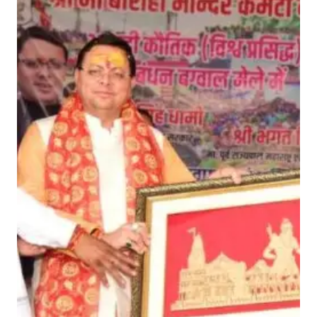
ख्य
मं
त्री
ने
प्र
सि
द्ध
ब
ग
वा
ल
मे
ले
में
कि
या
प्र
ति
भा