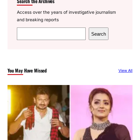
Search the Archives
Access over the years of investigative journalism
and breaking reports
S
Search
e
a
r
c
You May Have Missed
View All
h