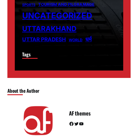
TOURISM AND PILGRAMAGE
SPORTS
UNCATEGORIZED
UTTARAKHAND
धर्म
UTTAR PRADESH
WORLD
Tags
About the Author
AF themes
Facebook
Twitter
YouTube