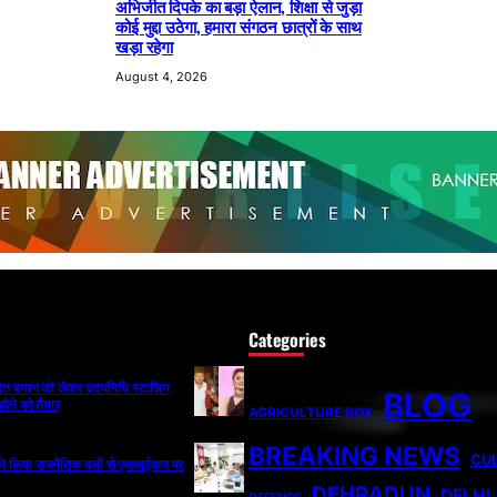
अभिजीत दिपके का बड़ा ऐलान, शिक्षा से जुड़ा
कोई मुद्दा उठेगा, हमारा संगठन छात्रों के साथ
खड़ा रहेगा
August 4, 2026
Categories
ादित बयान को लेकर उदयनिधि स्टालिन
BLOG
होने को तैयार
AGRICULTURE BOX
BREAKING NEWS
CU
ी ने लिया राजनैतिक दलों से एसआईआर पर
DEHRADUN
DELHI