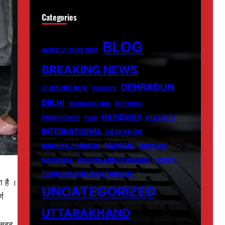
Categories
BLOG
AGRICULTURE BOX
BREAKING NEWS
DEHRADUN
CULTURE BOX
DEFENCE
DELHI
ECONOMIC BOX
EDITORIAL
HARIDWAR
HISTORY
EMERGENCY
FILM
INTERNATIONAL
LITERATURE
MUMBAI
MADHYA PRADESH
MUSSORIE
NATIONAL
RELIGION AND PILGRIMAGE
SPORTS
TOURISM AND PILGRAMAGE
ा है ।
UNCATEGORIZED
्ण
UTTARAKHAND
सुदृढ़