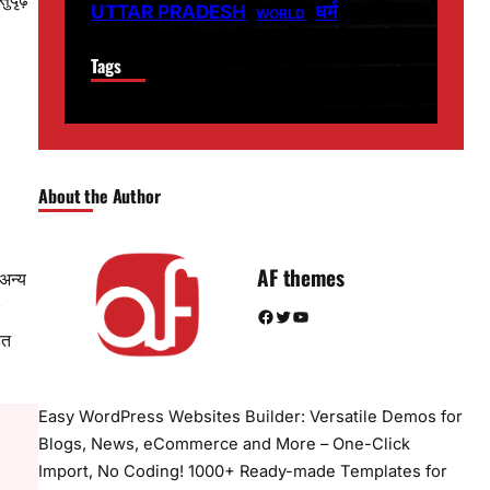
धर्म
UTTAR PRADESH
WORLD
Tags
About the Author
AF themes
अन्य
Facebook
Twitter
YouTube
ित
Easy WordPress Websites Builder: Versatile Demos for
Blogs, News, eCommerce and More – One-Click
Import, No Coding! 1000+ Ready-made Templates for