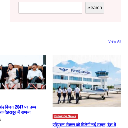
S
Search
e
a
r
c
View All
h
खंड विजन 2047 पर उच्च
क देहरादून में सम्पन्न
Breaking News
6
एविएशन सेक्टर को मिलेगी नई उड़ान, देश में