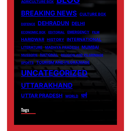
AGRICULTURE BOX
BREAKING NEWS
CULTURE BOX
DEHRADUN
DELHI
DEFENCE
EMERGENCY
ECONOMIC BOX
EDITORIAL
FILM
HARIDWAR
INTERNATIONAL
HISTORY
MUMBAI
LITERATURE
MADHYA PRADESH
NATIONAL
MUSSORIE
RELIGION AND PILGRIMAGE
TOURISM AND PILGRAMAGE
SPORTS
UNCATEGORIZED
UTTARAKHAND
धर्म
UTTAR PRADESH
WORLD
Tags