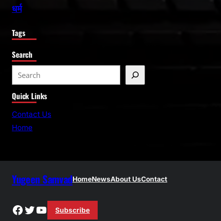
धर्म
Tags
Search
S
e
Quick Links
a
r
Contact Us
c
Home
h
Yugeen Samvad
Home
News
About Us
Contact
Facebook
Twitter
YouTube
Subscribe