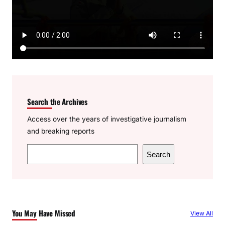
Search the Archives
Access over the years of investigative journalism
and breaking reports
S
Search
e
a
r
c
You May Have Missed
View All
h