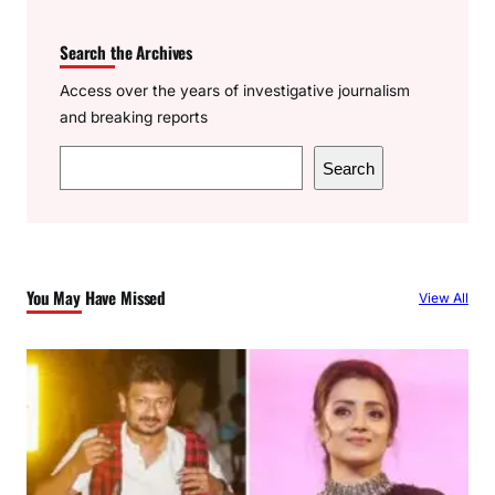
Search the Archives
Access over the years of investigative journalism
and breaking reports
S
Search
e
a
r
c
You May Have Missed
View All
h