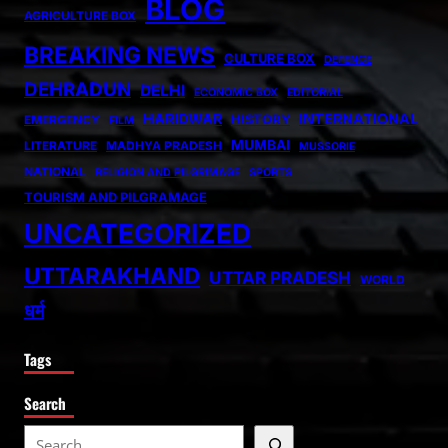
BLOG
AGRICULTURE BOX
BREAKING NEWS
CULTURE BOX
DEFENCE
DEHRADUN
DELHI
ECONOMIC BOX
EDITORIAL
HARIDWAR
INTERNATIONAL
HISTORY
EMERGENCY
FILM
MUMBAI
LITERATURE
MADHYA PRADESH
MUSSORIE
NATIONAL
RELIGION AND PILGRIMAGE
SPORTS
TOURISM AND PILGRAMAGE
UNCATEGORIZED
UTTARAKHAND
UTTAR PRADESH
WORLD
धर्म
Tags
Search
S