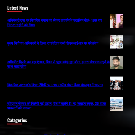
Latest News
अभिनेत्री तृषा पर विवादित बयान को लेकर उदयनिधि स्टालिन बोले- 100 बार
गिरफ्तार होने को तैयार
मुख्य निर्वाचन अधिकारी ने लिया राजनैतिक दलों से एसआईआर पर फीडबैक
अभिजीत दिपके का बड़ा ऐलान, शिक्षा से जुड़ा कोई मुद्दा उठेगा, हमारा संगठन छात्रों के
साथ खड़ा रहेगा
विकसित उत्तराखंड विजन 2047 पर उच्च स्तरीय मंथन बैठक देहरादून में सम्पन्न
एविएशन सेक्टर को मिलेगी नई उड़ान, देश में खुलेंगे 11 नए फ्लाइंग स्कूल; 30 हजार
पायलटों की जरूरत
Categories