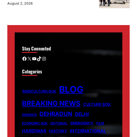
August 2, 2026
Stay Connected
Facebook
X
YouTube
TikTok
Instagram
Categories
BLOG
AGRICULTURE BOX
BREAKING NEWS
CULTURE BOX
DEHRADUN
DELHI
DEFENCE
EMERGENCY
ECONOMIC BOX
EDITORIAL
FILM
HARIDWAR
INTERNATIONAL
HISTORY