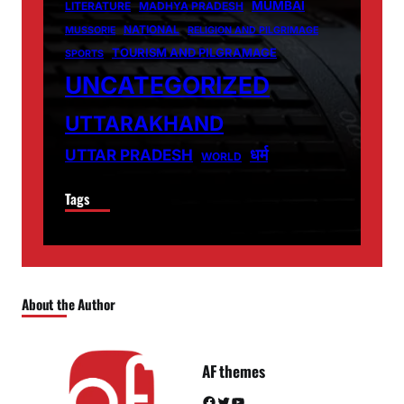
MUMBAI
LITERATURE
MADHYA PRADESH
NATIONAL
MUSSORIE
RELIGION AND PILGRIMAGE
TOURISM AND PILGRAMAGE
SPORTS
UNCATEGORIZED
UTTARAKHAND
धर्म
UTTAR PRADESH
WORLD
Tags
About the Author
AF themes
Facebook
Twitter
YouTube