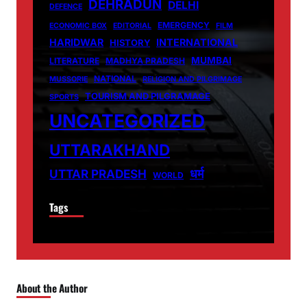
DEHRADUN
DELHI
DEFENCE
EMERGENCY
ECONOMIC BOX
EDITORIAL
FILM
HARIDWAR
INTERNATIONAL
HISTORY
MUMBAI
LITERATURE
MADHYA PRADESH
NATIONAL
MUSSORIE
RELIGION AND PILGRIMAGE
TOURISM AND PILGRAMAGE
SPORTS
UNCATEGORIZED
UTTARAKHAND
धर्म
UTTAR PRADESH
WORLD
Tags
About the Author