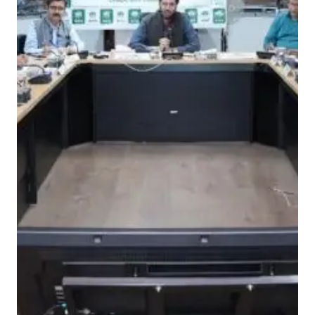
आ
यो
जि
त
की
का
र्य
शा
ला