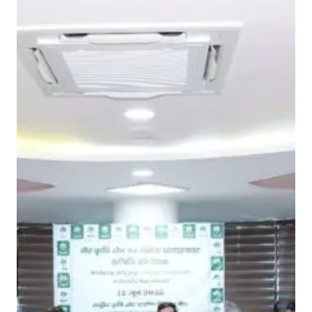
क्षे
त्रों
में
आ
जी
वि
का
के
लि
ए
कौ
श
ल
हे
तु
ना
बा
र्ड
ने