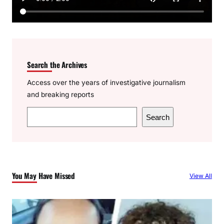
Search the Archives
Access over the years of investigative journalism
and breaking reports
S
Search
e
a
r
c
You May Have Missed
View All
h