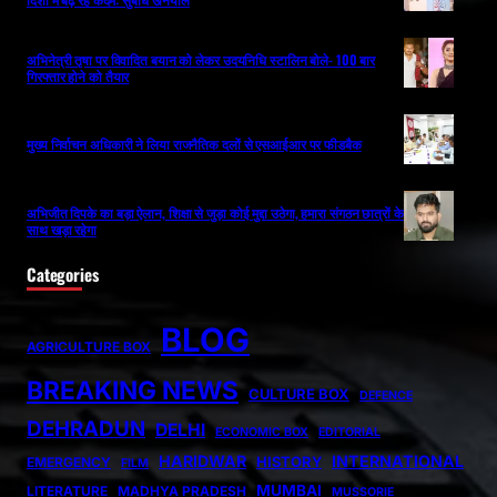
अभिनेत्री तृषा पर विवादित बयान को लेकर उदयनिधि स्टालिन बोले- 100 बार
गिरफ्तार होने को तैयार
मुख्य निर्वाचन अधिकारी ने लिया राजनैतिक दलों से एसआईआर पर फीडबैक
अभिजीत दिपके का बड़ा ऐलान, शिक्षा से जुड़ा कोई मुद्दा उठेगा, हमारा संगठन छात्रों के
साथ खड़ा रहेगा
Categories
BLOG
AGRICULTURE BOX
BREAKING NEWS
CULTURE BOX
DEFENCE
DEHRADUN
DELHI
ECONOMIC BOX
EDITORIAL
HARIDWAR
INTERNATIONAL
HISTORY
EMERGENCY
FILM
MUMBAI
LITERATURE
MADHYA PRADESH
MUSSORIE