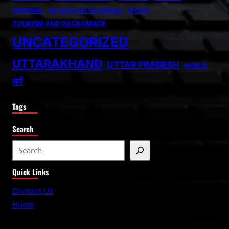
NATIONAL
RELIGION AND PILGRIMAGE
SPORTS
TOURISM AND PILGRAMAGE
UNCATEGORIZED
UTTARAKHAND
UTTAR PRADESH
WORLD
धर्म
Tags
Search
S
e
Quick Links
a
r
Contact Us
c
Home
h