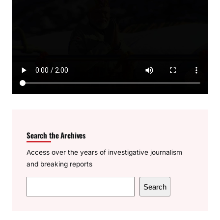
Search the Archives
Access over the years of investigative journalism
and breaking reports
S
Search
e
a