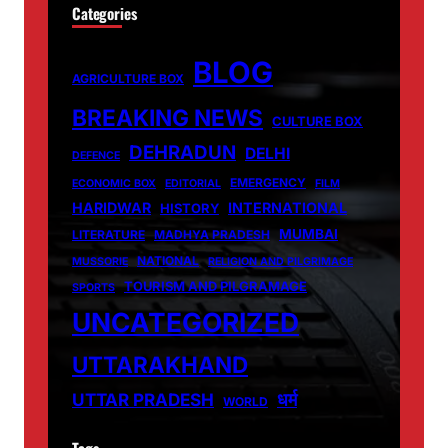
Categories
BLOG
AGRICULTURE BOX
BREAKING NEWS
CULTURE BOX
DEHRADUN
DELHI
DEFENCE
EMERGENCY
ECONOMIC BOX
EDITORIAL
FILM
HARIDWAR
INTERNATIONAL
HISTORY
MUMBAI
LITERATURE
MADHYA PRADESH
NATIONAL
MUSSORIE
RELIGION AND PILGRIMAGE
TOURISM AND PILGRAMAGE
SPORTS
UNCATEGORIZED
UTTARAKHAND
धर्म
UTTAR PRADESH
WORLD
Tags