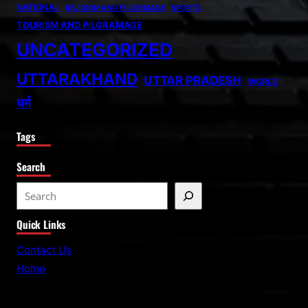
NATIONAL
RELIGION AND PILGRIMAGE
SPORTS
TOURISM AND PILGRAMAGE
UNCATEGORIZED
UTTARAKHAND
UTTAR PRADESH
WORLD
धर्म
Tags
Search
S
e
Quick Links
a
r
Contact Us
c
Home
h