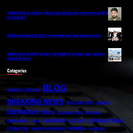
अभिजीत दिपके का बड़ा ऐलान, शिक्षा से जुड़ा कोई मुद्दा उठेगा, हमारा संगठन छात्रों के
साथ खड़ा रहेगा
विकसित उत्तराखंड विजन 2047 पर उच्च स्तरीय मंथन बैठक देहरादून में सम्पन्न
एविएशन सेक्टर को मिलेगी नई उड़ान, देश में खुलेंगे 11 नए फ्लाइंग स्कूल; 30 हजार
पायलटों की जरूरत
Categories
BLOG
AGRICULTURE BOX
BREAKING NEWS
CULTURE BOX
DEFENCE
DEHRADUN
DELHI
ECONOMIC BOX
EDITORIAL
HARIDWAR
INTERNATIONAL
HISTORY
EMERGENCY
FILM
MUMBAI
LITERATURE
MADHYA PRADESH
MUSSORIE