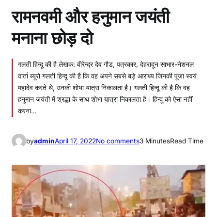
रामनवमी और हनुमान जयंती
मनाना छोड़ दो
गलती हिन्दू की है लेखक: वीरेन्द्र देव गौड, पत्रकार, देहरादून साभार-नेशनल
वार्ता ब्यूरो गलती हिन्दू की है कि वह अपने सबसे बड़े आराध्य जिनकी पूजा स्वयं
महादेव करते थे, उनकी शोभा यात्रा निकालता है। गलती हिन्दू की है कि वह
हनुमान जयंती में श्रद्धा के साथ शोभा यात्रा निकालता है। हिन्दू को ऐसा नहीं
करना…
o
by
admin
April 17, 2022
No comments
3 Minutes
Read Time
n
रा
म
न
व
मी