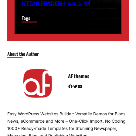
धर्म
UTTAR PRADESH
WORLD
Tags
About the Author
AF themes
Facebook
Twitter
YouTube
Easy WordPress Websites Builder: Versatile Demos for Blogs,
News, eCommerce and More – One-Click Import, No Coding!
1000+ Ready-made Templates for Stunning Newspaper,
Magazine, Blog, and Publishing Websites.