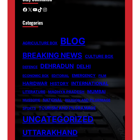
Facebook
X
YouTube
TikTok
Instagram
Categories
BLOG
AGRICULTURE BOX
BREAKING NEWS
CULTURE BOX
DEHRADUN
DELHI
DEFENCE
EMERGENCY
ECONOMIC BOX
EDITORIAL
FILM
HARIDWAR
INTERNATIONAL
HISTORY
MUMBAI
LITERATURE
MADHYA PRADESH
NATIONAL
MUSSORIE
RELIGION AND PILGRIMAGE
TOURISM AND PILGRAMAGE
SPORTS
UNCATEGORIZED
UTTARAKHAND