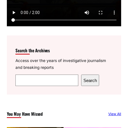
Search the Archives
Access over the years of investigative journalism
and breaking reports
S
Search
e
a
r
c
You May Have Missed
View All
h