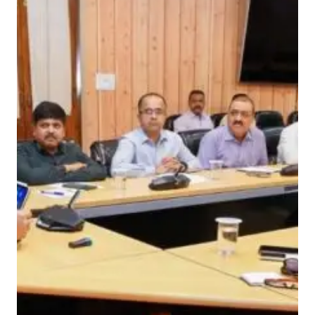
का
स
मू
चे
उ
त्त
रा
ख
ण्ड
के
प्र
ति
वि
शे
ष
ल
गा
व
: