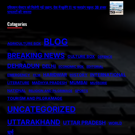
एविएशन सेक्टर को मिलेगी नई उड़ान, देश में खुलेंगे 11 नए फ्लाइंग स्कूल; 30 हजार
पायलटों की जरूरत
Categories
BLOG
AGRICULTURE BOX
BREAKING NEWS
CULTURE BOX
DEFENCE
DEHRADUN
DELHI
ECONOMIC BOX
EDITORIAL
HARIDWAR
INTERNATIONAL
HISTORY
EMERGENCY
FILM
MUMBAI
LITERATURE
MADHYA PRADESH
MUSSORIE
NATIONAL
RELIGION AND PILGRIMAGE
SPORTS
TOURISM AND PILGRAMAGE
UNCATEGORIZED
UTTARAKHAND
UTTAR PRADESH
WORLD
धर्म