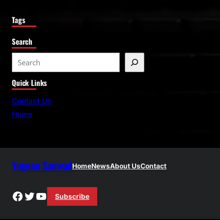
Tags
Search
S
e
Quick Links
a
r
Contact Us
c
Home
h
Yugeen Samvad
Home
News
About Us
Contact
Facebook
Twitter
YouTube
Subscribe