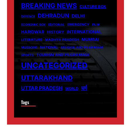
BREAKING NEWS
CULTURE BOX
DEHRADUN
DELHI
DEFENCE
EMERGENCY
ECONOMIC BOX
EDITORIAL
FILM
HARIDWAR
INTERNATIONAL
HISTORY
MUMBAI
LITERATURE
MADHYA PRADESH
NATIONAL
MUSSORIE
RELIGION AND PILGRIMAGE
TOURISM AND PILGRAMAGE
SPORTS
UNCATEGORIZED
UTTARAKHAND
धर्म
UTTAR PRADESH
WORLD
Tags