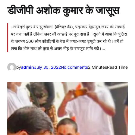
डीजीपी अशोक कुमार के जासूस
-सावित्री पुत्र वीर झुग्गीवाला (वीरेन्द्र देव), पत्रकार,देहरादून खबर की सच्चाई
पर दावा नहीं है लेकिन खबर की अच्छाई पर पूरा दावा है। सुनने में आया कि पुलिस
के लगभग 500 लोग काँवड़ियों के वेश में जगह-जगह ड्यूटी कर रहे थे। हमें तो
लगा कि भोले नाथ की कृपा से अपार भीड़ के बावजूद शांति रही।…
o
by
admin
July 30, 2022
No comments
2 Minutes
Read Time
n
डी
जी
पी
अ
शो
क
कु
मा