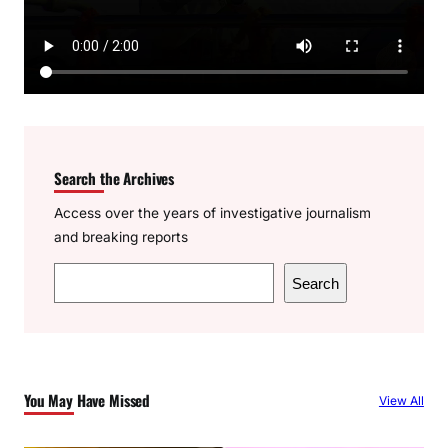
Search the Archives
Access over the years of investigative journalism
and breaking reports
S
Search
e
a
r
c
You May Have Missed
View All
h