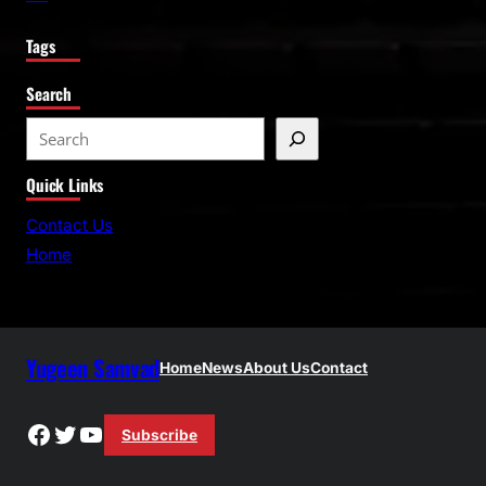
Tags
Search
S
e
Quick Links
a
r
Contact Us
c
Home
h
Yugeen Samvad
Home
News
About Us
Contact
Facebook
Twitter
YouTube
Subscribe