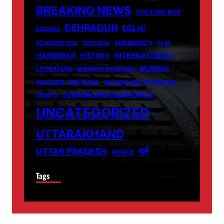
BREAKING NEWS
CULTURE BOX
DEHRADUN
DELHI
DEFENCE
EMERGENCY
ECONOMIC BOX
EDITORIAL
FILM
HARIDWAR
INTERNATIONAL
HISTORY
MUMBAI
LITERATURE
MADHYA PRADESH
NATIONAL
MUSSORIE
RELIGION AND PILGRIMAGE
TOURISM AND PILGRAMAGE
SPORTS
UNCATEGORIZED
UTTARAKHAND
धर्म
UTTAR PRADESH
WORLD
Tags