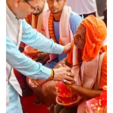
र
के
जा
सू
स