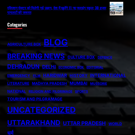
एविएशन सेक्टर को मिलेगी नई उड़ान, देश में खुलेंगे 11 नए फ्लाइंग स्कूल; 30 हजार
पायलटों की जरूरत
Categories
BLOG
AGRICULTURE BOX
BREAKING NEWS
CULTURE BOX
DEFENCE
DEHRADUN
DELHI
ECONOMIC BOX
EDITORIAL
HARIDWAR
INTERNATIONAL
HISTORY
EMERGENCY
FILM
MUMBAI
LITERATURE
MADHYA PRADESH
MUSSORIE
NATIONAL
RELIGION AND PILGRIMAGE
SPORTS
TOURISM AND PILGRAMAGE
UNCATEGORIZED
UTTARAKHAND
UTTAR PRADESH
WORLD
धर्म