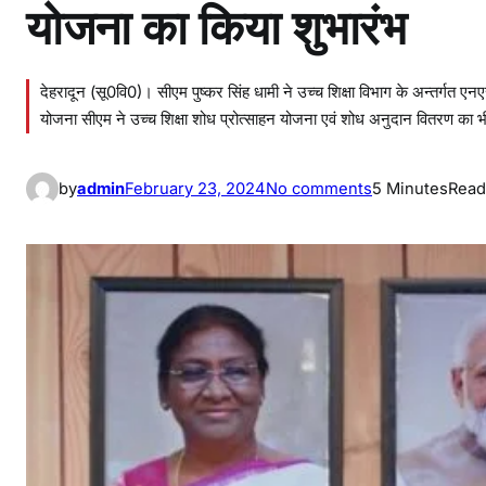
योजना का किया शुभारंभ
देहरादून (सू0वि0)। सीएम पुष्कर सिंह धामी ने उच्च शिक्षा विभाग के अन्तर्गत 
योजना सीएम ने उच्च शिक्षा शोध प्रोत्साहन योजना एवं शोध अनुदान वितरण का भी 
o
by
admin
February 23, 2024
No comments
5 Minutes
Read
n
सी
ए
म
धा
मी
ने
उ
च्च
शि
क्षा