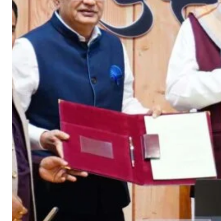
यो
ज
ना
का
कि
या
शु
भा
रं
भ