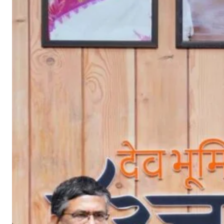
वि
भा
ग
के
अ
न्त
र्ग
त
ए
न
ए
स
ई
की
गौ
र
व