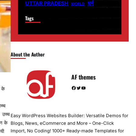
धर्म
UTTAR PRADESH
WORLD
Tags
About the Author
AF themes
Facebook
Twitter
YouTube
 के
उच्च
। उच्च
Easy WordPress Websites Builder: Versatile Demos for
रण के
Blogs, News, eCommerce and More – One-Click
Import, No Coding! 1000+ Ready-made Templates for
गयी