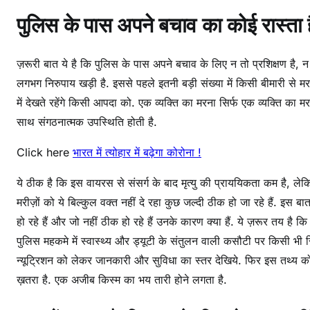
पुलिस के पास अपने बचाव का कोई रास्ता ह
ना
का
ल
ज़रूरी बात ये है कि पुलिस के पास अपने बचाव के लिए न तो प्रशिक्षण है, 
में
लगभग निरुपाय खड़ी है. इससे पहले इतनी बड़ी संख्या में किसी बीमारी से मरने व
फ्रं
में देखते रहेंगे किसी आपदा को. एक व्यक्ति का मरना सिर्फ एक व्यक्ति क
ट
वॉ
साथ संगठनात्मक उपस्थिति होती है.
रि
Click here
भारत में त्योहार में बढ़ेगा कोरोना !
य
र
ये ठीक है कि इस वायरस से संसर्ग के बाद मृत्यु की प्राययिकता कम है, ल
की
मरीज़ों को ये बिल्कुल वक्त नहीं दे रहा कुछ जल्दी ठीक हो जा रहे हैं. इ
भू
हो रहे हैं और जो नहीं ठीक हो रहे हैं उनके कारण क्या हैं. ये ज़रूर तय है क
मि
पुलिस महकमे में स्वास्थ्य और ड्यूटी के संतुलन वाली कसौटी पर किसी भी 
का
से
न्यूट्रिशन को लेकर जानकारी और सुविधा का स्तर देखिये. फिर इस तथ्य को
ब
ख़तरा है. एक अजीब किस्म का भय तारी होने लगता है.
द