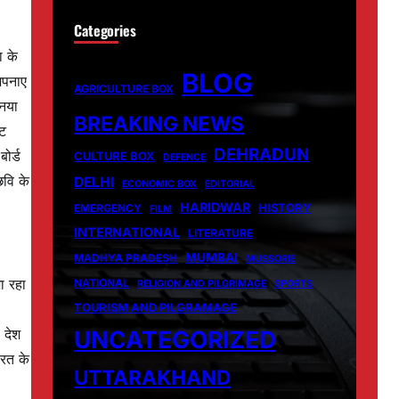
Categories
ा के
BLOG
अपनाए
AGRICULTURE BOX
 नया
BREAKING NEWS
ेट
DEHRADUN
ोर्ड
CULTURE BOX
DEFENCE
छवि के
DELHI
ECONOMIC BOX
EDITORIAL
HARIDWAR
HISTORY
EMERGENCY
FILM
INTERNATIONAL
LITERATURE
MUMBAI
MADHYA PRADESH
MUSSORIE
ा रहा
NATIONAL
RELIGION AND PILGRIMAGE
SPORTS
TOURISM AND PILGRAMAGE
UNCATEGORIZED
 देश
ारत के
UTTARAKHAND