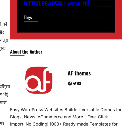
धर्म
UTTAR PRADESH
WORLD
स
Tags
े की
 और
ात्रा,
वुक
About the Author
AF themes
Facebook
Twitter
YouTube
ित्रित
क भी)
्यास
Easy WordPress Websites Builder: Versatile Demos for
Blogs, News, eCommerce and More – One-Click
 पर
Import, No Coding! 1000+ Ready-made Templates for