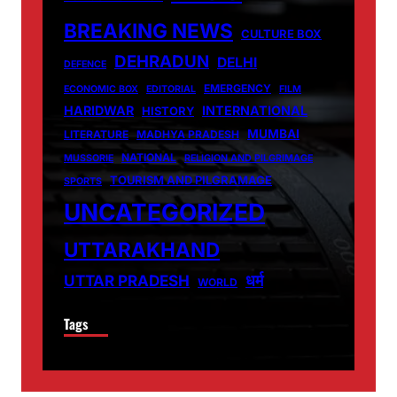
BREAKING NEWS
CULTURE BOX
DEHRADUN
DELHI
DEFENCE
EMERGENCY
ECONOMIC BOX
EDITORIAL
FILM
HARIDWAR
INTERNATIONAL
HISTORY
MUMBAI
LITERATURE
MADHYA PRADESH
NATIONAL
MUSSORIE
RELIGION AND PILGRIMAGE
TOURISM AND PILGRAMAGE
SPORTS
UNCATEGORIZED
UTTARAKHAND
धर्म
UTTAR PRADESH
WORLD
Tags