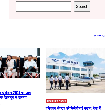
S
Search
e
a
r
c
View All
h
खंड विजन 2047 पर उच्च
क देहरादून में सम्पन्न
Breaking News
6
एविएशन सेक्टर को मिलेगी नई उड़ान, देश में