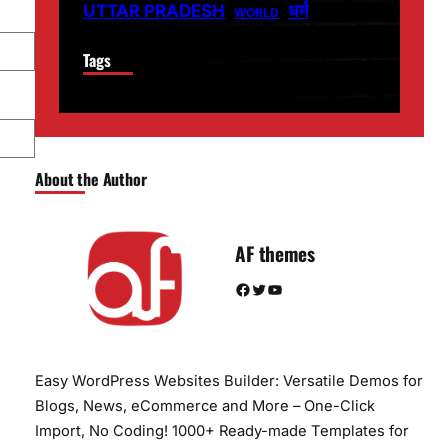
धर्म
UTTAR PRADESH
WORLD
Tags
About the Author
AF themes
Facebook
Twitter
YouTube
Easy WordPress Websites Builder: Versatile Demos for
Blogs, News, eCommerce and More – One-Click
Import, No Coding! 1000+ Ready-made Templates for