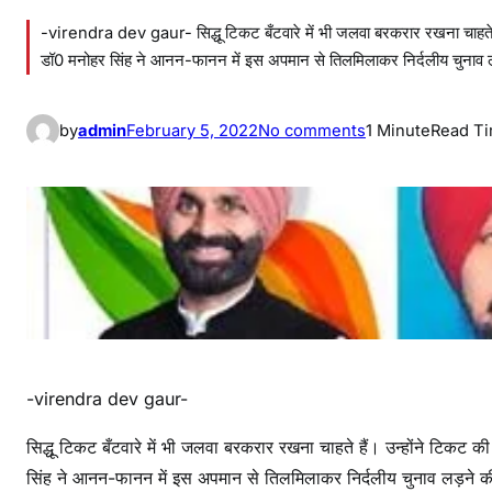
-virendra dev gaur- सिद्धू टिकट बँटवारे में भी जलवा बरकरार रखना चाहते हैं
डॉ0 मनोहर सिंह ने आनन-फानन में इस अपमान से तिलमिलाकर निर्दलीय चुनाव लड़
o
by
admin
February 5, 2022
No comments
1 Minute
Read T
n
सि
द्धू
ने
ठु
क
रा
या
म
-virendra dev gaur-
नो
ह
सिद्धू टिकट बँटवारे में भी जलवा बरकरार रखना चाहते हैं। उन्होंने टिकट क
र
सिंह ने आनन-फानन में इस अपमान से तिलमिलाकर निर्दलीय चुनाव लड़ने की 
सिं