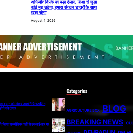
अभिजीत दिपके का बड़ा ऐलान, शिक्षा से जुड़ा
कोई मुद्दा उठेगा, हमारा संगठन छात्रों के साथ
खड़ा रहेगा
August 4, 2026
Categories
ादित बयान को लेकर उदयनिधि स्टालिन
BLOG
होने को तैयार
AGRICULTURE BOX
BREAKING NEWS
CU
ी ने लिया राजनैतिक दलों से एसआईआर पर
DEHRADUN
DELHI