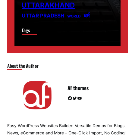
UTTARAKHAND
धर्म
UTTAR PRADESH
WORLD
Tags
About the Author
AF themes
Facebook
Twitter
YouTube
Easy WordPress Websites Builder: Versatile Demos for Blogs,
News, eCommerce and More – One-Click Import, No Coding!