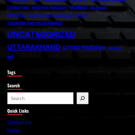
FILM
MUMBAI
LITERATURE
MADHYA PRADESH
MUSSORIE
NATIONAL
RELIGION AND PILGRIMAGE
SPORTS
TOURISM AND PILGRAMAGE
UNCATEGORIZED
UTTARAKHAND
UTTAR PRADESH
WORLD
धर्म
Tags
Search
S
e
Quick Links
a
r
Contact Us
c
Home
h