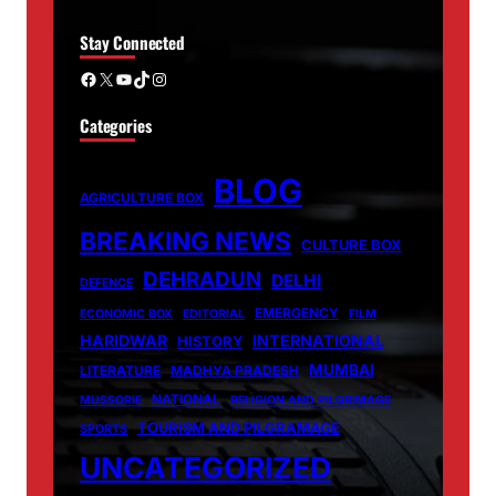
Stay Connected
Facebook
X
YouTube
TikTok
Instagram
Categories
BLOG
AGRICULTURE BOX
BREAKING NEWS
CULTURE BOX
DEHRADUN
DELHI
DEFENCE
EMERGENCY
ECONOMIC BOX
EDITORIAL
FILM
HARIDWAR
INTERNATIONAL
HISTORY
MUMBAI
LITERATURE
MADHYA PRADESH
NATIONAL
MUSSORIE
RELIGION AND PILGRIMAGE
TOURISM AND PILGRAMAGE
SPORTS
UNCATEGORIZED