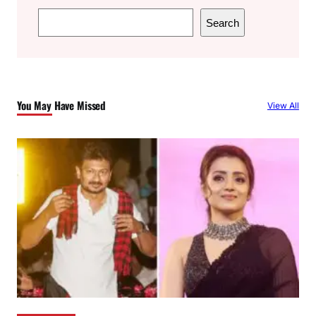
S
Search
e
a
r
c
You May Have Missed
View All
h