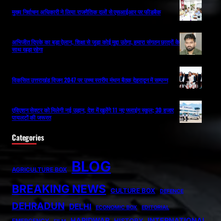
मुख्य निर्वाचन अधिकारी ने लिया राजनैतिक दलों से एसआईआर पर फीडबैक
अभिजीत दिपके का बड़ा ऐलान, शिक्षा से जुड़ा कोई मुद्दा उठेगा, हमारा संगठन छात्रों के
साथ खड़ा रहेगा
विकसित उत्तराखंड विजन 2047 पर उच्च स्तरीय मंथन बैठक देहरादून में सम्पन्न
एविएशन सेक्टर को मिलेगी नई उड़ान, देश में खुलेंगे 11 नए फ्लाइंग स्कूल; 30 हजार
पायलटों की जरूरत
Categories
BLOG
AGRICULTURE BOX
BREAKING NEWS
CULTURE BOX
DEFENCE
DEHRADUN
DELHI
ECONOMIC BOX
EDITORIAL
HARIDWAR
INTERNATIONAL
HISTORY
EMERGENCY