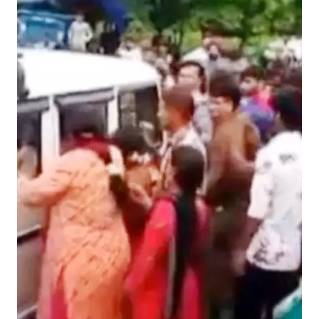
ओं
के
खि
ला
फ
लो
गों
में
उ
बा
ल